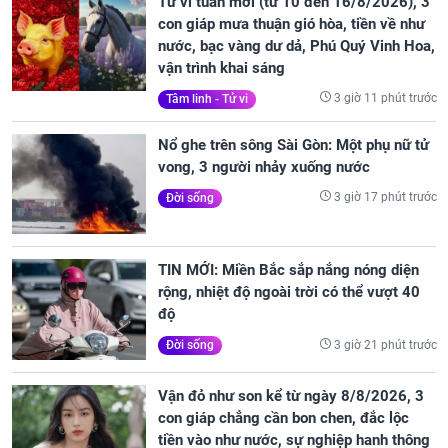
Tử vi tuần mới (từ 10 đến 16/8/2026), 3
con giáp mưa thuận gió hòa, tiền về như
nước, bạc vàng dư dả, Phú Quý Vinh Hoa,
vận trình khai sáng
3 giờ 11 phút trước
Tâm linh - Tử vi
Nổ ghe trên sông Sài Gòn: Một phụ nữ tử
vong, 3 người nhảy xuống nước
3 giờ 17 phút trước
Đời sống
TIN MỚI: Miền Bắc sắp nắng nóng diện
rộng, nhiệt độ ngoài trời có thể vượt 40
độ
3 giờ 21 phút trước
Đời sống
Vận đỏ như son kể từ ngày 8/8/2026, 3
con giáp chẳng cần bon chen, đắc lộc
tiền vào như nước, sự nghiệp hanh thông