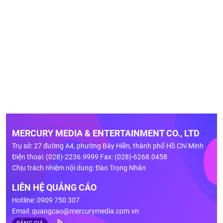
MERCURY MEDIA & ENTERTAINMENT CO., LTD
Trụ sở: 27 đường A4, phường Bảy Hiền, thành phố Hồ Chí Minh
Điện thoại: (028)-2236.9999 Fax: (028)-6268.0458
Chịu trách nhiệm nội dung: Đào Trọng Nhân
LIÊN HỆ QUẢNG CÁO
Hotline: 0909 750 307
Email:
quangcao@mercurymedia.com.vn