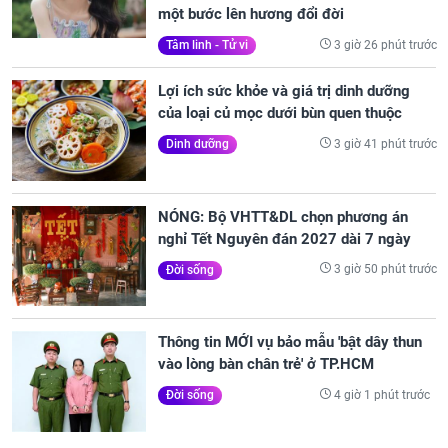
một bước lên hương đổi đời
3 giờ 26 phút trước
Tâm linh - Tử vi
Lợi ích sức khỏe và giá trị dinh dưỡng
của loại củ mọc dưới bùn quen thuộc
3 giờ 41 phút trước
Dinh dưỡng
NÓNG: Bộ VHTT&DL chọn phương án
nghỉ Tết Nguyên đán 2027 dài 7 ngày
3 giờ 50 phút trước
Đời sống
Thông tin MỚI vụ bảo mẫu 'bật dây thun
vào lòng bàn chân trẻ' ở TP.HCM
4 giờ 1 phút trước
Đời sống