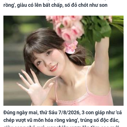
rồng', giàu có lên bất chấp, số đỏ chót như son
Đúng ngày mai, thứ Sáu 7/8/2026, 3 con giáp như 'cá
chép vượt vũ môn hóa rồng vàng', trúng số độc đắc,