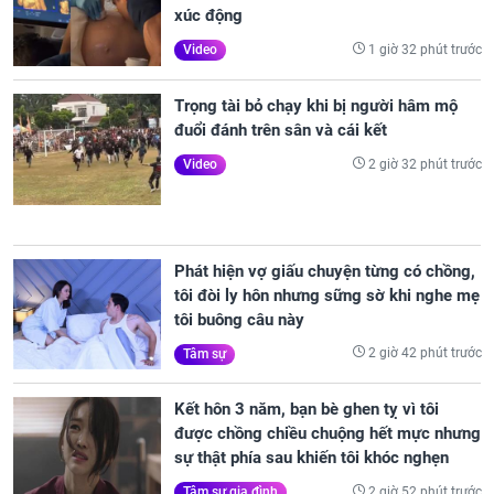
xúc động
1 giờ 32 phút trước
Video
Trọng tài bỏ chạy khi bị người hâm mộ
đuổi đánh trên sân và cái kết
2 giờ 32 phút trước
Video
Phát hiện vợ giấu chuyện từng có chồng,
tôi đòi ly hôn nhưng sững sờ khi nghe mẹ
tôi buông câu này
2 giờ 42 phút trước
Tâm sự
Kết hôn 3 năm, bạn bè ghen tỵ vì tôi
được chồng chiều chuộng hết mực nhưng
sự thật phía sau khiến tôi khóc nghẹn
2 giờ 52 phút trước
Tâm sự gia đình