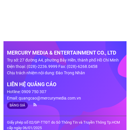
MERCURY MEDIA & ENTERTAINMENT CO., LTD
Trụ sở: 27 đường A4, phường Bảy Hiền, thành phố Hồ Chí Minh
Điện thoại: (028)-2236.9999 Fax: (028)-6268.0458
Chịu trách nhiệm nội dung: Đào Trọng Nhân
LIÊN HỆ QUẢNG CÁO
Hotline: 0909 750 307
Email:
quangcao@mercurymedia.com.vn
BẢNG GIÁ
Giấy phép số 02/GP-TTĐT do Sở Thông Tin và Truyền Thông Tp.HCM
cấp ngày 06/01/2025