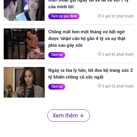
điện thoại gọi ngay tài xế lái xe xịn 7 tỷ
của mình tới
3 giờ 32 phút trước
Tâm sự gia đình
Chồng mất hơn một tháng vợ bất ngờ
được 'nhận' căn hộ gần 4 tỷ và sự thật
phía sau gây sốc
3 giờ 42 phút trước
Tâm sự
Ngày ra tòa ly hôn, tôi đeo bộ trang sức 2
tỷ khiến chồng cũ sốc ngất
3 giờ 52 phút trước
Tâm sự
Xem thêm