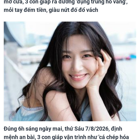
mở cửa, 3 con giáp ra đường 'đụng trúng hố vàng',
mỏi tay đếm tiền, giàu nứt đố đổ vách
Đúng 6h sáng ngày mai, thứ Sáu 7/8/2026, định
mệnh an bài, 3 con giáp vận trình như 'cá chép hóa