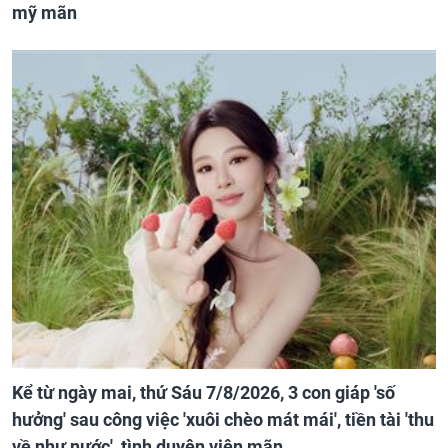
mỹ mãn
Kể từ ngày mai, thứ Sáu 7/8/2026, 3 con giáp 'số
hưởng' sau công việc 'xuôi chèo mát mái', tiền tài 'thu
về như nước', tình duyên viên mãn