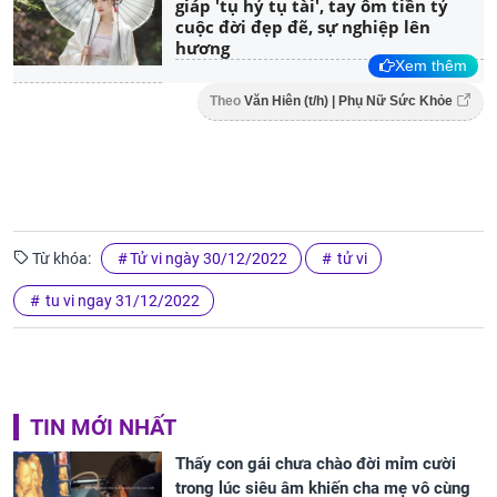
giáp 'tụ hỷ tụ tài', tay ôm tiền tỷ
cuộc đời đẹp đẽ, sự nghiệp lên
hương
Xem thêm
Theo
Văn Hiên (t/h) | Phụ Nữ Sức Khỏe
Từ khóa:
Tử vi ngày 30/12/2022
tử vi
tu vi ngay 31/12/2022
TIN MỚI NHẤT
Thấy con gái chưa chào đời mỉm cười
trong lúc siêu âm khiến cha mẹ vô cùng