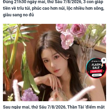
Đúng 21h30 ngày mai, thứ Sáu 7/8/2026, 3 con giáp
tiền về trĩu túi, phúc cao hơn núi, lộc nhiều hơn sông,
giàu sang no đủ
✕
Sau ngày mai, thứ Sáu 7/8/2026, Thần Tài 'điểm mặt