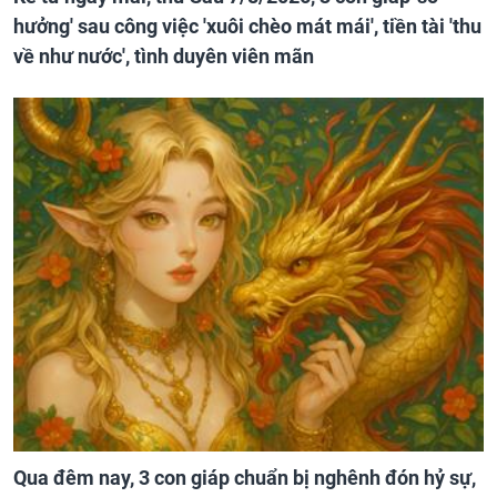
hưởng' sau công việc 'xuôi chèo mát mái', tiền tài 'thu
về như nước', tình duyên viên mãn
Qua đêm nay, 3 con giáp chuẩn bị nghênh đón hỷ sự,