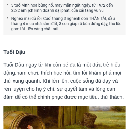
3 tuổi vinh hoa bùng nổ, may mắn ngất ngây, từ 19/2 đến
22/2 âm lịch kinh doanh đại phát, của cải tăng vù vù
Nghèo mãi đủ rồi: Cuối tháng 3 nghênh đón THẦN TÀI, đầu
tháng 4 mua nhà sắm đất, 3 con giáp rũ bùn đứng dậy, thu lộc
gom tài, tiền vàng chất núi
Tuổi Dậu
Tuổi Dậu ngay từ khi còn bé đã là một đứa trẻ hiếu
động,ham chơi, thích học hỏi, tìm tòi khám phá mọi
thứ xung quanh. Khi lớn lên, cuộc sống đã dạy và
rèn luyện cho họ ý chí, sự quyết tâm và lòng can
đảm dể có thể chinh phục được mục tiêu, thử thách.