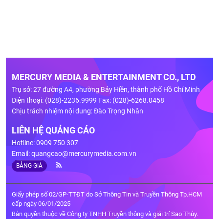
MERCURY MEDIA & ENTERTAINMENT CO., LTD
Trụ sở: 27 đường A4, phường Bảy Hiền, thành phố Hồ Chí Minh
Điện thoại: (028)-2236.9999 Fax: (028)-6268.0458
Chịu trách nhiệm nội dung: Đào Trọng Nhân
LIÊN HỆ QUẢNG CÁO
Hotline: 0909 750 307
Email:
quangcao@mercurymedia.com.vn
BẢNG GIÁ
Giấy phép số 02/GP-TTĐT do Sở Thông Tin và Truyền Thông Tp.HCM
cấp ngày 06/01/2025
Bản quyền thuộc về Công ty TNHH Truyền thông và giải trí Sao Thủy.