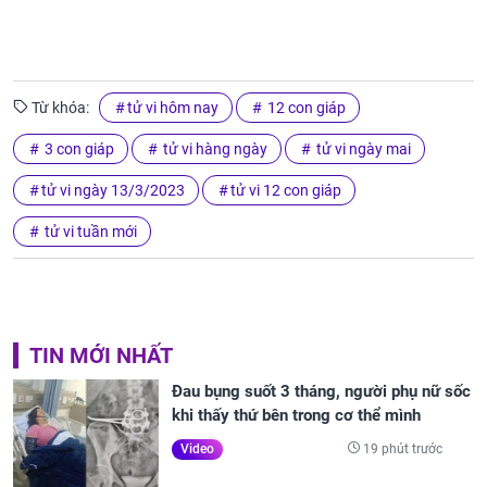
Từ khóa:
tử vi hôm nay
12 con giáp
3 con giáp
tử vi hàng ngày
tử vi ngày mai
tử vi ngày 13/3/2023
tử vi 12 con giáp
tử vi tuần mới
TIN MỚI NHẤT
Đau bụng suốt 3 tháng, người phụ nữ sốc
khi thấy thứ bên trong cơ thể mình
19 phút trước
Video