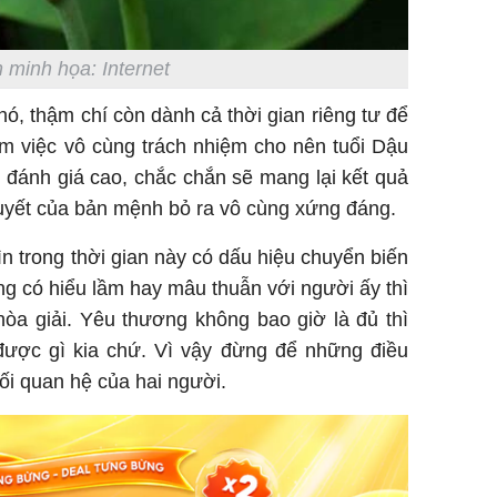
 minh họa: Internet
hó, thậm chí còn dành cả thời gian riêng tư để
làm việc vô cùng trách nhiệm cho nên tuổi Dậu
Sau 00h
 đánh giá cao, chắc chắn sẽ mang lại kết quả
8/8/2026
uyết của bản mệnh bỏ ra vô cùng xứng đáng.
giàu san
đổi đời 
ìn trong thời gian này có dấu hiệu chuyển biến
dung có 
ng có hiểu lầm hay mâu thuẫn với người ấy thì
ngày càn
hòa giải. Yêu thương không bao giờ là đủ thì
sung túc
 được gì kia chứ. Vì vậy đừng để những điều
i quan hệ của hai người.