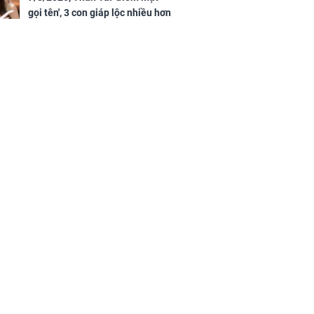
gọi tên', 3 con giáp lộc nhiều hơn
sông, tài vận sáng như trăng
Rằm, chính thức hết khổ