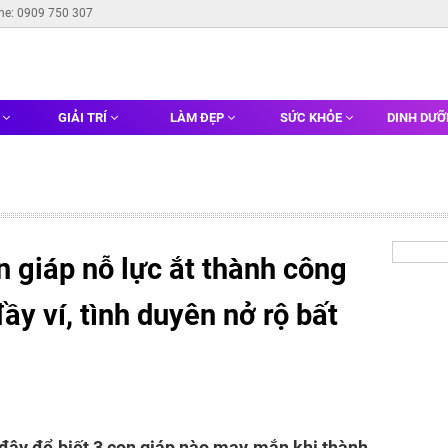
ine: 0909 750 307
G
GIẢI TRÍ
LÀM ĐẸP
SỨC KHỎE
DINH DƯ
 giáp nỗ lực ắt thành công
đầy ví, tình duyên nở rộ bất
đây để biết 3 con giáp nào may mắn khi thành