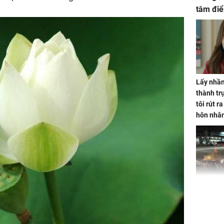
tâm điể
Lấy nhầm
thành trụ
tôi rút r
hôn nhâ
TP.HCM:
tử vong 
làm về t
nghiệp 