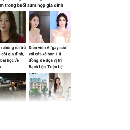
m trong buổi sum họp gia đình
 chồng rồi trở
Diễn viên AI 'gây sốc'
 cột gia đình,
với cát-xê hơn 1 tỉ
a bài học về
đồng, đe dọa vị trí
n
Bạch Lộc, Triệu Lệ
Dĩnh
 Nữ công nhân
Đỗ Mỹ Linh hé lộ góc
trên đường đi
bếp chill của nhà mới -
rong khu công
cạnh biệt thự bầu Hiển
Sóng Thần