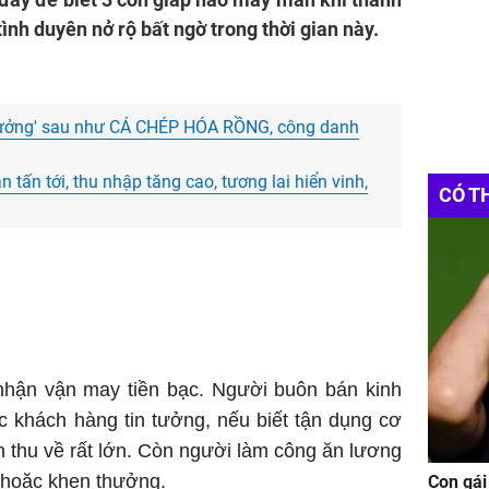
 tình duyên nở rộ bất ngờ trong thời gian này.
 hưởng' sau như CÁ CHÉP HÓA RỒNG, công danh
 tấn tới, thu nhập tăng cao, tương lai hiển vinh,
CÓ T
nhận vận may tiền bạc. Người buôn bán kinh
c khách hàng tin tưởng, nếu biết tận dụng cơ
uận thu về rất lớn. Còn người làm công ăn lương
 hoặc khen thưởng.
Con gái