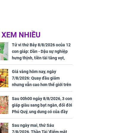
 XEM NHIỀU
Tử vi thứ Bảy 8/8/2026 ocủa 12
con giáp: Dần - Dậu sự nghiệp
hưng thịnh, tiền tài tăng vọt,
Mão - Thân công việc bất trắc,
tiền mất tật mang
Giá vàng hôm nay, ngày
7/8/2026: Quay đầu giảm
nhưng vẫn cao hơn thế giới trên
7 triệu đồng
Sau 00h00 ngày 8/8/2026, 3 con
giáp giàu sang bạt ngàn, đổi đời
Phú Quý, ung dung có của đầy
nhà, ngày càng hưng thịnh sung
túc
Sau ngày mai, thứ Sáu
7/8/2026, Thần Tài 'điểm mặt