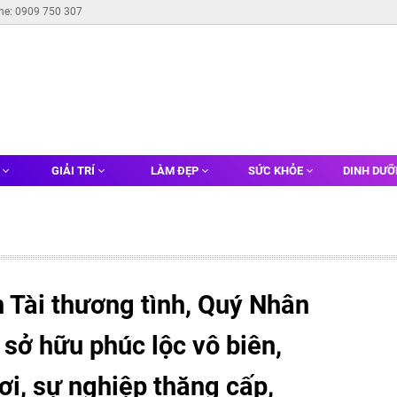
ine: 0909 750 307
G
GIẢI TRÍ
LÀM ĐẸP
SỨC KHỎE
DINH DƯ
 Tài thương tình, Quý Nhân
 sở hữu phúc lộc vô biên,
ơi, sự nghiệp thăng cấp,