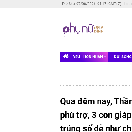
Thứ Sáu, 07/08/2026, 04:17 (GMT+7)
Hotl
YÊU - HÔN NHÂN
ĐỜI SỐN
Qua đêm nay, Thần
phù trợ, 3 con giáp
trúng số dễ như ch