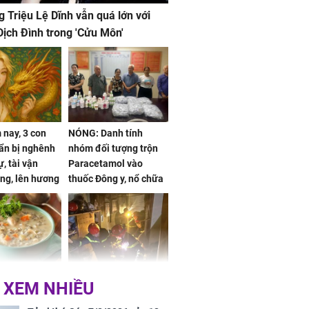
g Triệu Lệ Dĩnh vẫn quá lớn với
ịch Đình trong 'Cửu Môn'
nay, 3 con
NÓNG: Danh tính
ẩn bị nghênh
nhóm đối tượng trộn
, tài vận
Paracetamol vào
ng, lên hương
thuốc Đông y, nổ chữa
g hóa Phượng,
bách bệnh
 may mắn về
ức khỏe và
Cháy nhà 2 tầng ở
 XEM NHIỀU
 dụng đúng
TPHCM, cha và con