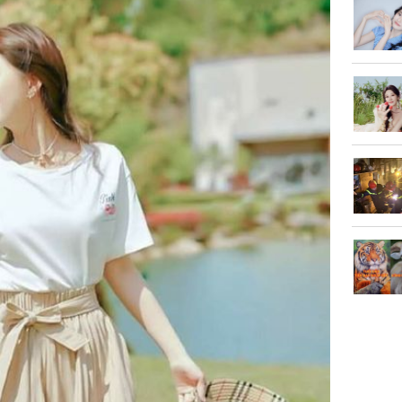
của loại
Chân du
viên Hoa
ứng ngượ
nghèo