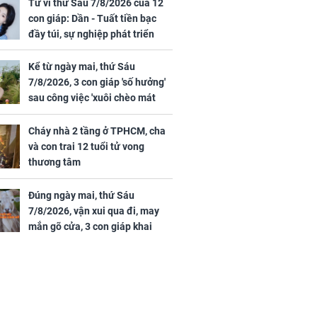
 hạt bình dân
trai 12 tuổi tử vong
Tử vi thứ Sáu 7/8/2026 của 12
thương tâm
con giáp: Dần - Tuất tiền bạc
đầy túi, sự nghiệp phát triển
hưng thịnh, Mão - Thân tài lộc
ảm đạm, mọi sự khó thành công
Kể từ ngày mai, thứ Sáu
mỹ mãn
7/8/2026, 3 con giáp 'số hưởng'
ng nam diễn
sau công việc 'xuôi chèo mát
 ngữ gây phản
mái', tiền tài 'thu về như nước',
c khi than
tình duyên viên mãn
Cháy nhà 2 tầng ở TPHCM, cha
và con trai 12 tuổi tử vong
thương tâm
Đúng ngày mai, thứ Sáu
7/8/2026, vận xui qua đi, may
mắn gõ cửa, 3 con giáp khai
thông vận mệnh, tiền nhiều vô
kể, phước lộc đầy nhà, trúng số
độc đắc