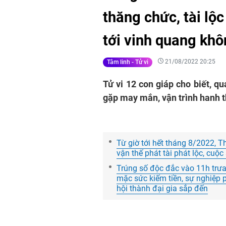
thăng chức, tài lộ
tới vinh quang khô
21/08/2022 20:25
Tâm linh - Tử vi
Tử vi 12 con giáp cho biết, q
gặp may mắn, vận trình hanh t
Từ giờ tới hết tháng 8/2022, T
vận thế phát tài phát lộc, cuộ
Trúng số độc đắc vào 11h trưa
mặc sức kiếm tiền, sự nghiệp p
hội thành đại gia sắp đến