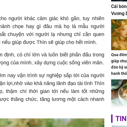
Cái bón
Vương D
cho người khác cảm giác khó gần, tuy nhiên
chảnh chọe hay gì đâu mà họ là mẫu người
 bắt chuyện với người lạ nhưng chỉ cần quen
gì nếu giúp được Thìn sẽ giúp cho hết mình.
 định, có chí lớn và luôn biết phấn đấu trong
Qua đêm 
giáp chu
vọng của mình, xây dựng cuộc sống viên mãn.
đón hỷ sự
hanh thô
êm nay vận trình sự nghiệp sắp tới của người
hóa Rồn
uận lợi,nhờ vào khả năng lãnh đạo tài tình Thìn
gom hết
p, thậm chí thời gian tới nếu làm tốt những
nhà
ược thăng chức, tăng lương một cách nhanh
Giá trị s
TIN
cách sử