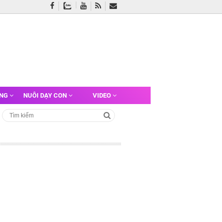
ỠNG
NUÔI DẠY CON
VIDEO