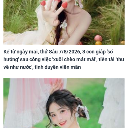
Kể từ ngày mai, thứ Sáu 7/8/2026, 3 con giáp 'số
hưởng' sau công việc 'xuôi chèo mát mái', tiền tài 'thu
về như nước', tình duyên viên mãn