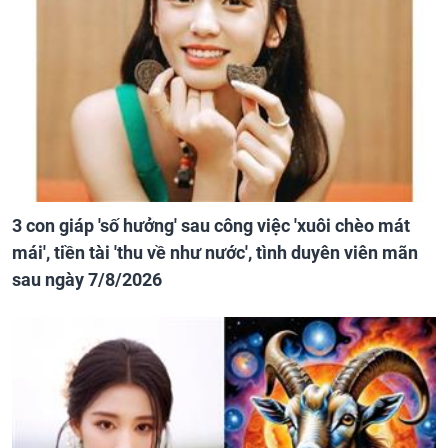
3 con giáp 'số hưởng' sau công việc 'xuôi chèo mát
mái', tiền tài 'thu về như nước', tình duyên viên mãn
sau ngày 7/8/2026