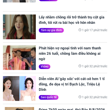
Lấy nhầm chồng rồi trở thành trụ cột gia
đình, tôi rút ra bài học về hôn nhân
1 giờ 17 phút trước
Tâm sự gia đình
Phát hiện vợ ngoại tình với nam thanh
niên 26 tuổi, chồng làm điều không ai
ngờ
1 giờ 32 phút trước
Video
Diễn viên AI 'gây sốc' với cát-xê hơn 1 tỉ
đồng, đe dọa vị trí Bạch Lộc, Triệu Lệ
Dĩnh
1 giờ 32 phút trước
Sao quốc tế
Đúng 7h30 ngày mai, thứ Bảy 8/8/2026,