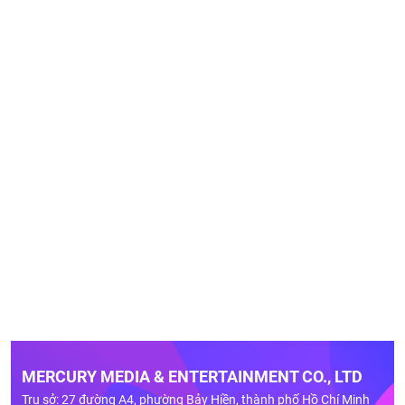
MERCURY MEDIA & ENTERTAINMENT CO., LTD
Trụ sở: 27 đường A4, phường Bảy Hiền, thành phố Hồ Chí Minh