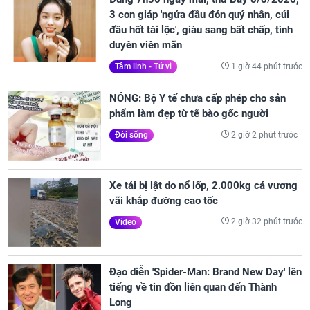
3 con giáp 'ngửa đầu đón quý nhân, cúi
đầu hốt tài lộc', giàu sang bất chấp, tình
duyên viên mãn
1 giờ 44 phút trước
Tâm linh - Tử vi
NÓNG: Bộ Y tế chưa cấp phép cho sản
phẩm làm đẹp từ tế bào gốc người
2 giờ 2 phút trước
Đời sống
Xe tải bị lật do nổ lốp, 2.000kg cá vương
vãi khắp đường cao tốc
2 giờ 32 phút trước
Video
Đạo diễn 'Spider-Man: Brand New Day' lên
tiếng về tin đồn liên quan đến Thành
Long