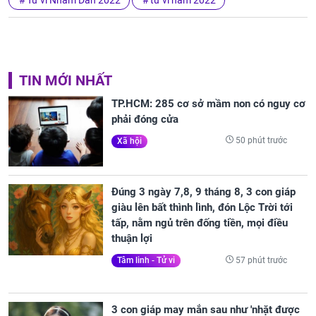
TIN MỚI NHẤT
TP.HCM: 285 cơ sở mầm non có nguy cơ
phải đóng cửa
50 phút trước
Xã hội
Đúng 3 ngày 7,8, 9 tháng 8, 3 con giáp
giàu lên bất thình lình, đón Lộc Trời tới
tấp, nằm ngủ trên đống tiền, mọi điều
thuận lợi
57 phút trước
Tâm linh - Tử vi
3 con giáp may mắn sau như 'nhặt được