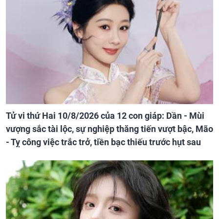
Tử vi thứ Hai 10/8/2026 của 12 con giáp: Dần - Mùi
vượng sắc tài lộc, sự nghiệp thăng tiến vượt bậc, Mão
- Tỵ công việc trắc trở, tiền bạc thiếu trước hụt sau