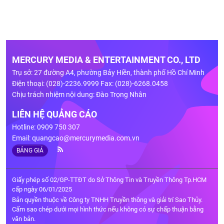
MERCURY MEDIA & ENTERTAINMENT CO., LTD
Trụ sở: 27 đường A4, phường Bảy Hiền, thành phố Hồ Chí Minh
Điện thoại: (028)-2236.9999 Fax: (028)-6268.0458
Chịu trách nhiệm nội dung: Đào Trọng Nhân
LIÊN HỆ QUẢNG CÁO
Hotline: 0909 750 307
Email:
quangcao@mercurymedia.com.vn
BẢNG GIÁ
Giấy phép số 02/GP-TTĐT do Sở Thông Tin và Truyền Thông Tp.HCM
cấp ngày 06/01/2025
Bản quyền thuộc về Công ty TNHH Truyền thông và giải trí Sao Thủy.
Cấm sao chép dưới mọi hình thức nếu không có sự chấp thuận bằng
văn bản.