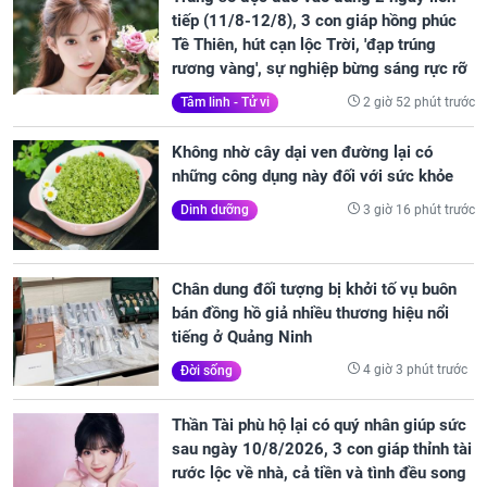
tiếp (11/8-12/8), 3 con giáp hồng phúc
Tề Thiên, hút cạn lộc Trời, 'đạp trúng
rương vàng', sự nghiệp bừng sáng rực rỡ
2 giờ 52 phút trước
Tâm linh - Tử vi
Không nhờ cây dại ven đường lại có
những công dụng này đối với sức khỏe
3 giờ 16 phút trước
Dinh dưỡng
Chân dung đối tượng bị khởi tố vụ buôn
bán đồng hồ giả nhiều thương hiệu nổi
tiếng ở Quảng Ninh
4 giờ 3 phút trước
Đời sống
Thần Tài phù hộ lại có quý nhân giúp sức
sau ngày 10/8/2026, 3 con giáp thỉnh tài
rước lộc về nhà, cả tiền và tình đều song