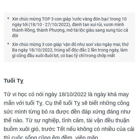
Xin chúc mừng TOP 3 con giáp 'rước vàng đón bạc' trong 10
ngày tới (18/10 - 27/10/2022), đánh tan xui rủi, vươn mình
thành Rồng, thành Phượng, mở tài lộc giàu sang sung túc cả
đời
Xin chúc mừng 3 con giáp 'vận đỏ như son' vào ngày mai, thứ
Ba ngày 18/10/2022, trúng số độc đắc 2 lần trong ngày, làm
gì cũng đầu xuôi đuôi lọt, có bạc tỷ chỉ trong chớp mắt
Tuổi Tỵ
Tử vi học có nói ngày 18/10/2022 là ngày khá may
mắn với tuổi Tỵ. Cụ thể tuổi Tỵ sẽ biết những công
sức mình từng bỏ ra được đền đáp xứng đáng như
thế nào. Từ sự nghiệp, tình cảm, tài vận đều thuận
buồm xuôi gió, trước Tết nếu không có nhiều của cải
thì cuộc sống cũng êm đềm, viên mãn.