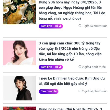
Đúng 20h hôm nay, ngày 8/8/2026, 3
con giáp được Ngọc Hoàng ghi tên lên
bảng vàng, sự nghiệp thăng hoa, Tài Lộc
bùng nổ, vinh hoa phú quý
1 giờ 54 phút trước
Tâm linh - Tử vi
3 con giáp cầm chắc 300 tỷ trong tay
vào ngày 8/8/2026 nhờ trúng số độc
đắc, tài lộc tăng gấp 10 lần, công việc
kiếm tiền nhiều vô kể
2 giờ 4 phút trước
Tâm linh - Tử vi
Triệu Lệ Dĩnh liên tiếp được Kim Ưng ưu
ái, đãi ngộ đặc biệt gây chú ý
2 giờ 54 phút trước
Sao quốc tế
Đúng ngày mai, Chủ Nhật 9/8/2026, 3