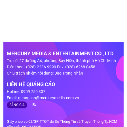
MERCURY MEDIA & ENTERTAINMENT CO., LTD
Trụ sở: 27 đường A4, phường Bảy Hiền, thành phố Hồ Chí Minh
Điện thoại: (028)-2236.9999 Fax: (028)-6268.0458
Chịu trách nhiệm nội dung: Đào Trọng Nhân
LIÊN HỆ QUẢNG CÁO
Hotline: 0909 750 307
Email:
quangcao@mercurymedia.com.vn
BẢNG GIÁ
Giấy phép số 02/GP-TTĐT do Sở Thông Tin và Truyền Thông Tp.HCM
cấp ngày 06/01/2025