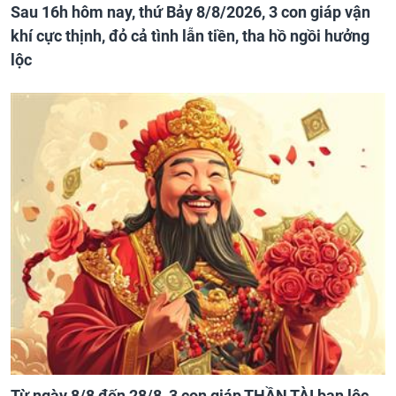
Sau 16h hôm nay, thứ Bảy 8/8/2026, 3 con giáp vận
khí cực thịnh, đỏ cả tình lẫn tiền, tha hồ ngồi hưởng
lộc
Từ ngày 8/8 đến 28/8, 3 con giáp THẦN TÀI ban lộc