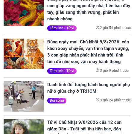
con giáp vàng ngọc đầy nhà, tiền bạc đầy
tay, giàu sang thịnh vượng, phất lên
nhanh chóng
2 giờ 54 phút trước
Tâm linh - Tử vi
Đúng ngày mai, Chủ Nhật 9/8/2026, càn
khôn xoay chuyển, vận trình thịnh vượng,
3 con giáp nhận phúc khí nhà trời, tình
tiền đỏ như son, vận may hanh thông
3 giờ 9 phút trước
Tâm linh - Tử vi
Danh tính đối tượng hành hung người phụ
nữ ở giữa chợ ở TP.HCM
3 giờ 24 phút trước
Đời sống
Tử vi Chủ Nhật 9/8/2026 của 12 con
giáp: Dần - Tuất bội thu tiền bạc, đón