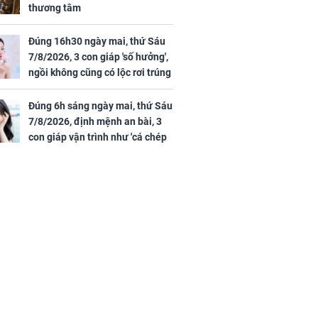
thương tâm
Đúng 16h30 ngày mai, thứ Sáu
7/8/2026, 3 con giáp 'số hưởng',
ngồi không cũng có lộc rơi trúng
đầu, vừa tránh được họa vừa có
tiền vàng
Đúng 6h sáng ngày mai, thứ Sáu
7/8/2026, định mệnh an bài, 3
con giáp vận trình như 'cá chép
hóa rồng', giàu có lên bất chấp,
số đỏ chót như son