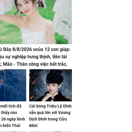
hứ Bảy 8/8/2026 ocủa 12 con giáp:
ậu sự nghiệp hưng thịnh, tiền tài
t, Mão - Thân công việc bất trắc,
t tật mang
mất tích đã
Cái bóng Triệu Lệ Dĩnh
 thấy còn
vẫn quá lớn với Vương
 26 ngày lênh
Dịch Đình trong 'Cửu
n biển Thái
Môn'