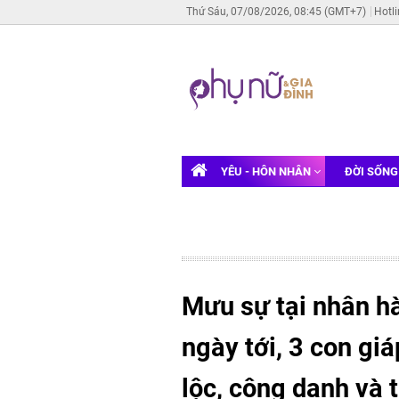
Thứ Sáu, 07/08/2026, 08:45 (GMT+7)
Hotl
YÊU - HÔN NHÂN
ĐỜI SỐN
Mưu sự tại nhân hà
ngày tới, 3 con gi
lộc, công danh và 