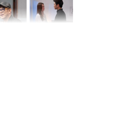
ơng
iệt lên tiếng
Cô gái bị ép đi xem
ồn thay tim,
mắt, nhưng vừa thấy
hứng minh sức
đối tượng mai mối thì
đỏ mặt ‘đứng hình’
rương Tiểu Phỉ
ồng hành cùng
h Trì, Địch Lệ
 quảng bá