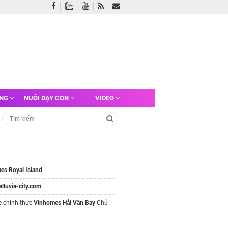
ỠNG
NUÔI DẠY CON
VIDEO
es Royal Island
/alluvia-city.com
e chính thức
Vinhomes Hải Vân Bay
Chủ