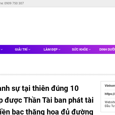
ine: 0909 750 307
G
GIẢI TRÍ
LÀM ĐẸP
SỨC KHỎE
DINH DƯ
nh sự tại thiên đúng 10
Vinhom
https:/
áp được Thần Tài ban phát tài
Websit
Đầu Tư
tiền bạc thăng hoa đủ đường