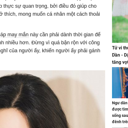
 thực sự quan trọng, bởi điều đó giúp cho
sở thích, mong muốn cá nhân một cách thoải
iáp may mắn
này cần phải dành thời gian để
nh nhiều hơn. Đừng vì quá bận rộn với công
Tử vi t
nghĩ của người ấy, khiến người ấy phải gánh
Dần - D
tăng vọ
tiền mấ
Ngư dân 
được tìm
sống sau
đênh trê