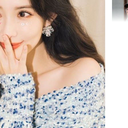
Bình Dư
Lý Liên K
sau tin đ
cởi áo c
khỏe
Vì sao T
không đ
Châu Tin
Nhiệt Ba
phim?