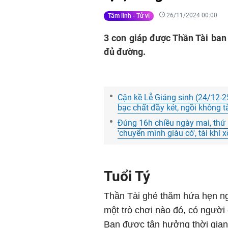
26/11/2024 00:00
Tâm linh - Tử vi
3 con giáp được Thần Tài ban 
đủ đường.
Cận kề Lễ Giáng sinh (24/12-2
bạc chất đầy két, ngồi không t
Đúng 16h chiều ngày mai, thứ 
'chuyển mình giàu có', tài khí 
Tuổi Tý
Thần Tài ghé thăm hứa hẹn ngư
một trò chơi nào đó, có người
Bạn được tận hưởng thời gian