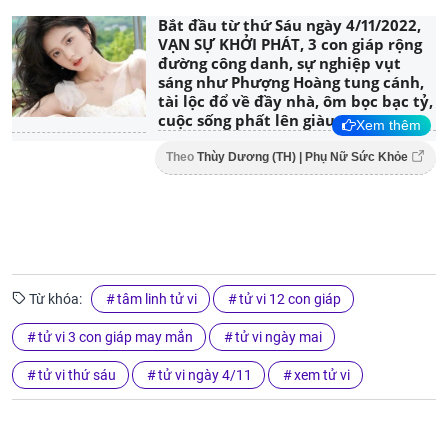
Bắt đầu từ thứ Sáu ngày 4/11/2022,
VẠN SỰ KHỞI PHÁT, 3 con giáp rộng
đường công danh, sự nghiệp vụt
sáng như Phượng Hoàng tung cánh,
tài lộc đổ về đầy nhà, ôm bọc bạc tỷ,
cuộc sống phất lên giàu sang
Xem thêm
Theo
Thùy Dương (TH) | Phụ Nữ Sức Khỏe
Từ khóa:
tâm linh tử vi
tử vi 12 con giáp
tử vi 3 con giáp may mắn
tử vi ngày mai
tử vi thứ sáu
tử vi ngày 4/11
xem tử vi