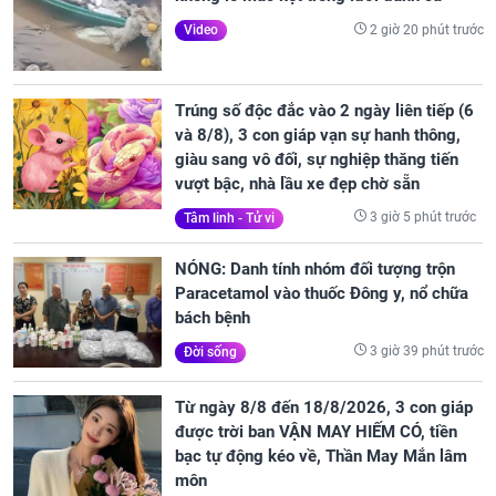
2 giờ 20 phút trước
Video
Trúng số độc đắc vào 2 ngày liên tiếp (6
và 8/8), 3 con giáp vạn sự hanh thông,
giàu sang vô đối, sự nghiệp thăng tiến
vượt bậc, nhà lầu xe đẹp chờ sẵn
3 giờ 5 phút trước
Tâm linh - Tử vi
NÓNG: Danh tính nhóm đối tượng trộn
Paracetamol vào thuốc Đông y, nổ chữa
bách bệnh
3 giờ 39 phút trước
Đời sống
Từ ngày 8/8 đến 18/8/2026, 3 con giáp
được trời ban VẬN MAY HIẾM CÓ, tiền
bạc tự động kéo về, Thần May Mắn lâm
môn