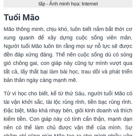
tấp - Ảnh minh họa: Internet
Tuổi Mão
Mão thông minh, chịu khó, luôn biết nắm bắt thời cơ
xung quanh để xây dựng cuộc sống viên mãn.
Người tuổi Mão luôn tin rằng mọi sự nỗ lực sẽ được
đền đáp xứng đáng. Thế nên cuộc sống dù có sóng
gió chông gai, con giáp này cũng tự mình vượt qua
tất cả, lấy thất bại làm bài học, trau dồi và phát triển
bản thân ngày càng mạnh mẽ.
Tử vi học cho biết, kể từ thứ Sáu, người tuổi Mão có
tài vận khởi sắc, tài lộc rủng rỉnh, tiền bạc rủng rỉnh.
Đặc biệt, Mão khá nhạy bén, giỏi kinh doanh và thích
kiếm tiền. Con giáp này có tính cẩn thận, mạnh dạn
nên có thể làm chủ được vận thế của mình. Sự
chăm chỉ cũng giúp Mão tạo ra cho mình nhiều vận