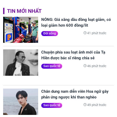
TIN MỚI NHẤT
NÓNG: Giá xăng dầu đồng loạt giảm, có
loại giảm hơn 600 đồng/lít
41 phút trước
Đời sống
Chuyện phía sau loạt ảnh mới của Tạ
Hiền được bác sĩ riêng chia sẻ
46 phút trước
Sao quốc tế
Chân dung nam diễn viên Hoa ngữ gây
phản ứng ngược khi than nghèo
49 phút trước
Sao quốc tế