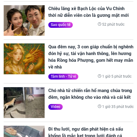
Chiêu lăng xê Bạch Lộc của Vu Chính
thời nữ diễn viên còn là gương mặt mới
52 phút trước
Sao quốc tế
Qua đêm nay, 3 con giáp chuẩn bị nghênh
đón hỷ sự, tài vận hanh thông, lên hương
hóa Rồng hóa Phượng, gom hết may mắn
về nhà
1 giờ 5 phút trước
Tâm linh - Tử vi
Chó nhà tử chiến rắn hổ mang chúa trong
đêm, ngăn không cho vào nhà và cái kết
1 giờ 35 phút trước
Video
Đi thu lưới, ngư dân phát hiện cá sấu
khổng lồ mắc kẹt trong lưới đánh cá