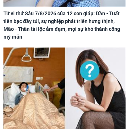
Tử vi thứ Sáu 7/8/2026 của 12 con giáp: Dần - Tuất
tiền bạc đầy túi, sự nghiệp phát triển hưng thịnh,
Mão - Thân tài lộc ảm đạm, mọi sự khó thành công
mỹ mãn