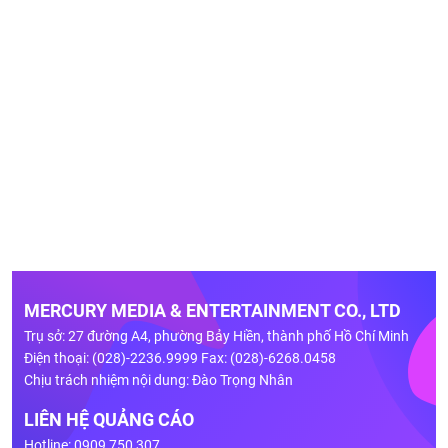
MERCURY MEDIA & ENTERTAINMENT CO., LTD
Trụ sở: 27 đường A4, phường Bảy Hiền, thành phố Hồ Chí Minh
Điện thoại: (028)-2236.9999 Fax: (028)-6268.0458
Chịu trách nhiệm nội dung: Đào Trọng Nhân
LIÊN HỆ QUẢNG CÁO
Hotline: 0909 750 307