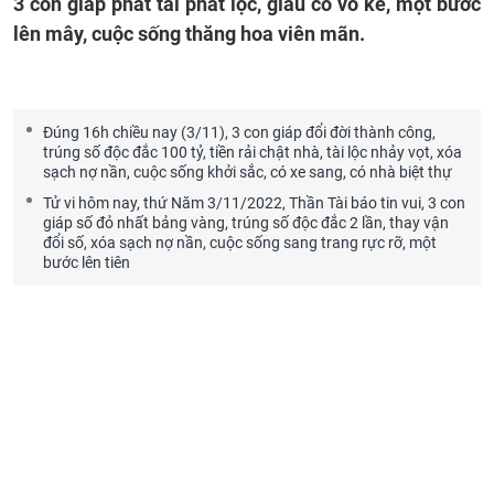
3 con giáp phát tài phát lộc, giàu có vô kể, một bước
lên mây, cuộc sống thăng hoa viên mãn.
Đúng 16h chiều nay (3/11), 3 con giáp đổi đời thành công,
trúng số độc đắc 100 tỷ, tiền rải chật nhà, tài lộc nhảy vọt, xóa
sạch nợ nần, cuộc sống khởi sắc, có xe sang, có nhà biệt thự
Tử vi hôm nay, thứ Năm 3/11/2022, Thần Tài báo tin vui, 3 con
giáp số đỏ nhất bảng vàng, trúng số độc đắc 2 lần, thay vận
đổi số, xóa sạch nợ nần, cuộc sống sang trang rực rỡ, một
bước lên tiên