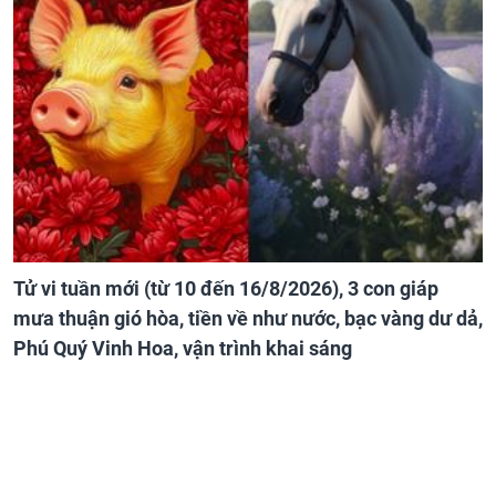
Tử vi tuần mới (từ 10 đến 16/8/2026), 3 con giáp
mưa thuận gió hòa, tiền về như nước, bạc vàng dư dả,
Phú Quý Vinh Hoa, vận trình khai sáng