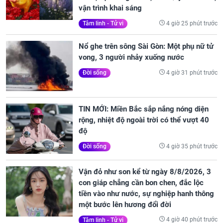
vận trình khai sáng
4 giờ 25 phút trước
Tâm linh - Tử vi
Nổ ghe trên sông Sài Gòn: Một phụ nữ tử
vong, 3 người nhảy xuống nước
4 giờ 31 phút trước
Đời sống
TIN MỚI: Miền Bắc sắp nắng nóng diện
rộng, nhiệt độ ngoài trời có thể vượt 40
độ
4 giờ 35 phút trước
Đời sống
Vận đỏ như son kể từ ngày 8/8/2026, 3
con giáp chẳng cần bon chen, đắc lộc
tiền vào như nước, sự nghiệp hanh thông
một bước lên hương đổi đời
4 giờ 40 phút trước
Tâm linh - Tử vi