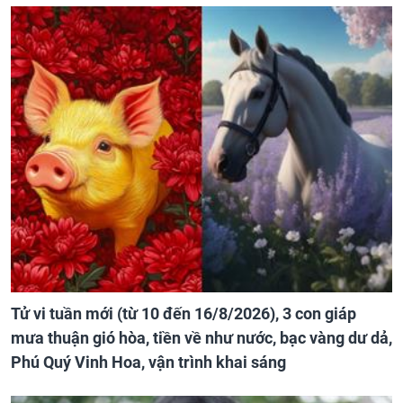
Tử vi tuần mới (từ 10 đến 16/8/2026), 3 con giáp
mưa thuận gió hòa, tiền về như nước, bạc vàng dư dả,
Phú Quý Vinh Hoa, vận trình khai sáng