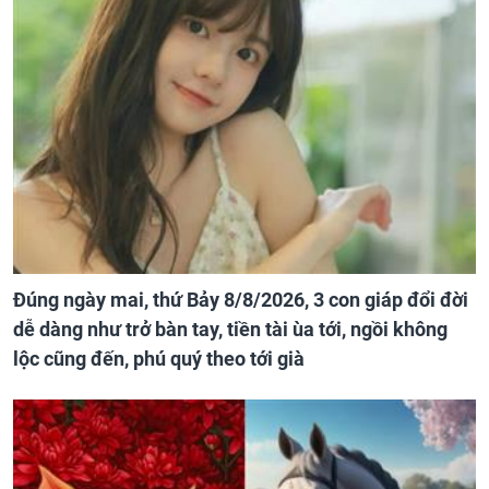
Đúng ngày mai, thứ Bảy 8/8/2026, 3 con giáp đổi đời
dễ dàng như trở bàn tay, tiền tài ùa tới, ngồi không
lộc cũng đến, phú quý theo tới già