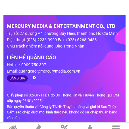
MERCURY MEDIA & ENTERTAINMENT CO., LTD
Trụ sở: 27 đường A4, phường Bảy Hiền, thành phố Hồ Chí Minh
Điện thoại: (028)-2236.9999 Fax: (028)-6268.0458
Chịu trách nhiệm nội dung: Đào Trọng Nhân
LIÊN HỆ QUẢNG CÁO
Hotline: 0909 750 307
Email:
quangcao@mercurymedia.com.vn
BẢNG GIÁ
Giấy phép số 02/GP-TTĐT do Sở Thông Tin và Truyền Thông Tp.HCM
cấp ngày 06/01/2025
Bản quyền thuộc về Công ty TNHH Truyền thông và giải trí Sao Thủy.
Cấm sao chép dưới mọi hình thức nếu không có sự chấp thuận bằng
văn bản.