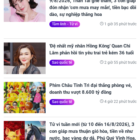
9/8/2026, Thần Tài ghé thăm, 3 con giáp
đón nhận 'cơn mưa may mắn', tiền bạc dồi
dào, sự nghiệp thăng hoa
1 giờ 35 phút trước
Tâm linh - Tử vi
'Đệ nhất mỹ nhân Hồng Kông' Quan Chi
Lâm phản hồi tin yêu trai trẻ kém 36 tuổi
2 giờ 55 phút trước
Sao quốc tế
Phim Châu Tinh Trì đại thắng phòng vé,
doanh thu vượt 8.600 tỷ đồng
4 giờ 22 phút trước
Sao quốc tế
Tử vi tuần mới (từ 10 đến 16/8/2026), 3
con giáp mưa thuận gió hòa, tiền về như
nước, bạc vàng dư dả, Phú Quý Vinh Hoa,