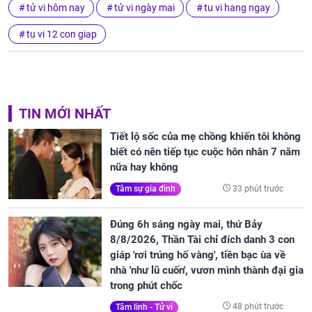
tử vi hôm nay
tử vi ngày mai
tu vi hang ngay
tu vi 12 con giap
TIN MỚI NHẤT
Tiết lộ sốc của mẹ chồng khiến tôi không
biết có nên tiếp tục cuộc hôn nhân 7 năm
nữa hay không
33 phút trước
Tâm sự gia đình
Đúng 6h sáng ngày mai, thứ Bảy
8/8/2026, Thần Tài chỉ đích danh 3 con
giáp 'rơi trúng hố vàng', tiền bạc ùa về
nhà 'như lũ cuốn', vươn mình thành đại gia
trong phút chốc
48 phút trước
Tâm linh - Tử vi