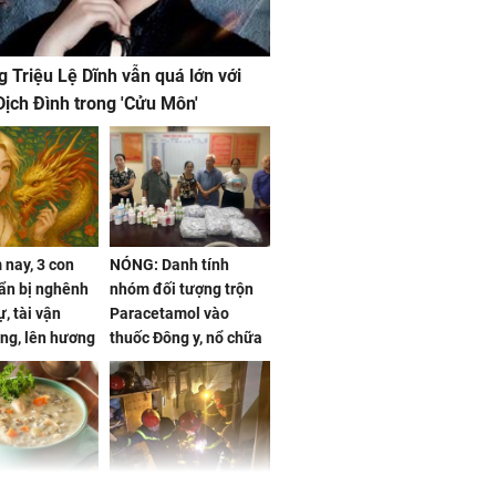
g Triệu Lệ Dĩnh vẫn quá lớn với
ịch Đình trong 'Cửu Môn'
nay, 3 con
NÓNG: Danh tính
ẩn bị nghênh
nhóm đối tượng trộn
, tài vận
Paracetamol vào
ng, lên hương
thuốc Đông y, nổ chữa
g hóa Phượng,
bách bệnh
 may mắn về