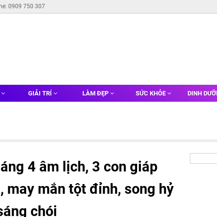
ine: 0909 750 307
G
GIẢI TRÍ
LÀM ĐẸP
SỨC KHỎE
DINH DƯ
áng 4 âm lịch, 3 con giáp
, may mắn tột đỉnh, song hỷ
 sáng chói