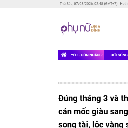
Thứ Sáu, 07/08/2026, 02:48 (GMT+7)
Hotl
YÊU - HÔN NHÂN
ĐỜI SỐN
Đúng tháng 3 và th
cán mốc giàu sang
song tài, lộc vàng