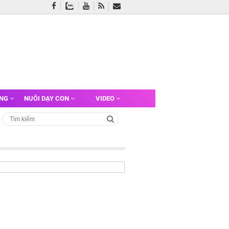
ỠNG
NUÔI DẠY CON
VIDEO