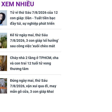
ức khỏe và
Cháy nhà 2 tầng ở
 XEM NHIỀU
 dụng đúng
TPHCM, cha và con
 hạt bình dân
trai 12 tuổi tử vong
Tử vi thứ Sáu 7/8/2026 của 12
thương tâm
con giáp: Dần - Tuất tiền bạc
đầy túi, sự nghiệp phát triển
hưng thịnh, Mão - Thân tài lộc
ảm đạm, mọi sự khó thành công
Kể từ ngày mai, thứ Sáu
mỹ mãn
7/8/2026, 3 con giáp 'số hưởng'
ng nam diễn
sau công việc 'xuôi chèo mát
 ngữ gây phản
mái', tiền tài 'thu về như nước',
c khi than
tình duyên viên mãn
Cháy nhà 2 tầng ở TPHCM, cha
và con trai 12 tuổi tử vong
thương tâm
Đúng ngày mai, thứ Sáu
7/8/2026, vận xui qua đi, may
mắn gõ cửa, 3 con giáp khai
thông vận mệnh, tiền nhiều vô
kể, phước lộc đầy nhà, trúng số
độc đắc