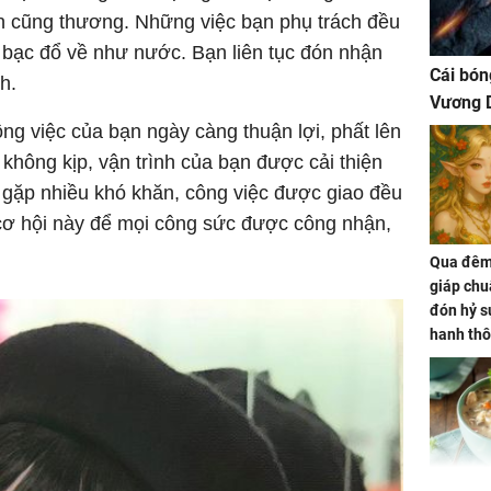
ìn cũng thương. Những việc bạn phụ trách đều
n bạc đổ về như nước. Bạn liên tục đón nhận
Cái bón
nh.
Vương D
g việc của bạn ngày càng thuận lợi, phất lên
 không kịp, vận trình của bạn được cải thiện
 gặp nhiều khó khăn, công việc được giao đều
 cơ hội này để mọi công sức được công nhận,
Qua đêm 
giáp chu
đón hỷ sự
hanh thô
hóa Rồn
gom hết
nhà