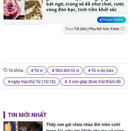
bất ngờ, trúng số dễ như chơi, rước
vàng đón bạc, tình tiền khởi sắc
Xem thêm
Theo
T.N (t/h) | Phụ Nữ Sức Khỏe
Từ khóa:
Tử vi
Tâm linh tử vi
Tử vi dự báo
ngày mai thứ Tư (19/10)
3 con giáp được trải thảm đỏ
TIN MỚI NHẤT
Thấy con gái chưa chào đời mỉm cười