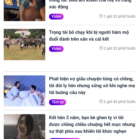
trong lúc siêu âm khiến cha mẹ vô cùng
xúc động
1 giờ 33 phút trước
Video
Trọng tài bỏ chạy khi bị người hâm mộ
đuổi đánh trên sân và cái kết
2 giờ 33 phút trước
Video
Phát hiện vợ giấu chuyện từng có chồng,
tôi đòi ly hôn nhưng sững sờ khi nghe mẹ
tôi buông câu này
2 giờ 43 phút trước
Tâm sự
Kết hôn 3 năm, bạn bè ghen tỵ vì tôi
được chồng chiều chuộng hết mực nhưng
sự thật phía sau khiến tôi khóc nghẹn