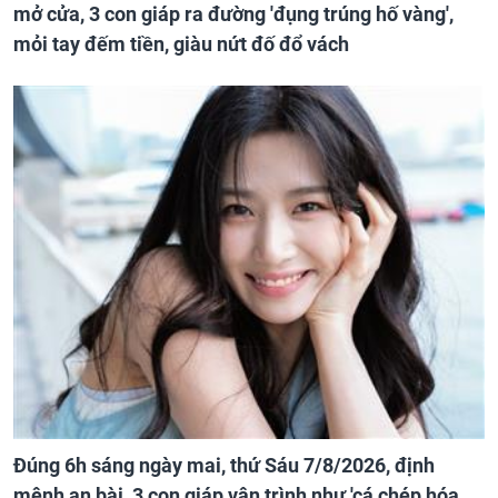
mở cửa, 3 con giáp ra đường 'đụng trúng hố vàng',
mỏi tay đếm tiền, giàu nứt đố đổ vách
Đúng 6h sáng ngày mai, thứ Sáu 7/8/2026, định
mệnh an bài, 3 con giáp vận trình như 'cá chép hóa