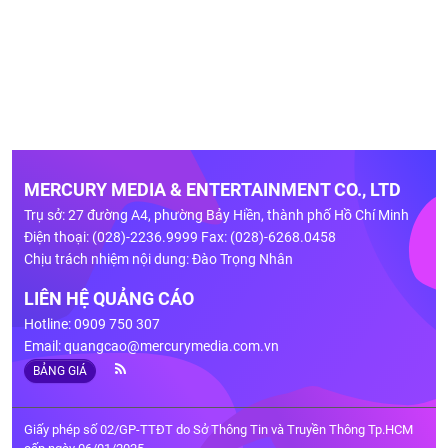
MERCURY MEDIA & ENTERTAINMENT CO., LTD
Trụ sở: 27 đường A4, phường Bảy Hiền, thành phố Hồ Chí Minh
Điện thoại: (028)-2236.9999 Fax: (028)-6268.0458
Chịu trách nhiệm nội dung: Đào Trọng Nhân
LIÊN HỆ QUẢNG CÁO
Hotline: 0909 750 307
Email:
quangcao@mercurymedia.com.vn
BẢNG GIÁ
Giấy phép số 02/GP-TTĐT do Sở Thông Tin và Truyền Thông Tp.HCM