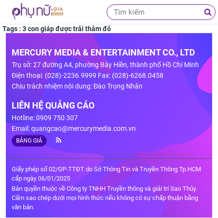
Tags : 3 con giáp được trải thảm đỏ
MERCURY MEDIA & ENTERTAINMENT CO., LTD
Trụ sở: 27 đường A4, phường Bảy Hiền, thành phố Hồ Chí Minh
Điện thoại: (028)-2236.9999 Fax: (028)-6268.0458
Chịu trách nhiệm nội dung: Đào Trọng Nhân
LIÊN HỆ QUẢNG CÁO
Hotline: 0909 750 307
Email:
quangcao@mercurymedia.com.vn
BẢNG GIÁ
Giấy phép số 02/GP-TTĐT do Sở Thông Tin và Truyền Thông Tp.HCM
cấp ngày 06/01/2025
Bản quyền thuộc về Công ty TNHH Truyền thông và giải trí Sao Thủy.
Cấm sao chép dưới mọi hình thức nếu không có sự chấp thuận bằng
văn bản.