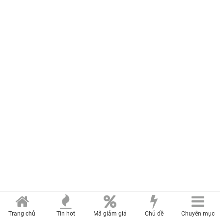
Trang chủ
Tin hot
Mã giảm giá
Chủ đề
Chuyên mục