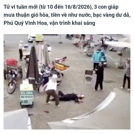
Tử vi tuần mới (từ 10 đến 16/8/2026), 3 con giáp
mưa thuận gió hòa, tiền về như nước, bạc vàng dư dả,
Phú Quý Vinh Hoa, vận trình khai sáng