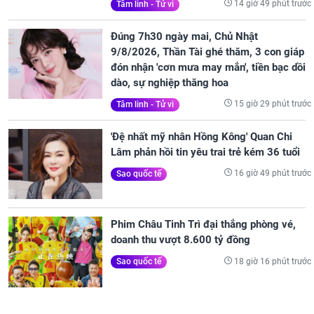
14 giờ 49 phút trước
Tâm linh - Tử vi
Đúng 7h30 ngày mai, Chủ Nhật
9/8/2026, Thần Tài ghé thăm, 3 con giáp
đón nhận 'cơn mưa may mắn', tiền bạc dồi
dào, sự nghiệp thăng hoa
15 giờ 29 phút trước
Tâm linh - Tử vi
'Đệ nhất mỹ nhân Hồng Kông' Quan Chi
Lâm phản hồi tin yêu trai trẻ kém 36 tuổi
16 giờ 49 phút trước
Sao quốc tế
Phim Châu Tinh Trì đại thắng phòng vé,
doanh thu vượt 8.600 tỷ đồng
18 giờ 16 phút trước
Sao quốc tế