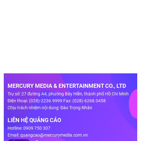
MERCURY MEDIA & ENTERTAINMENT CO., LTD
Trụ sở: 27 đường A4, phường Bảy Hiền, thành phố Hồ Chí Minh
Điện thoại: (028)-2236.9999 Fax: (028)-6268.0458
Chịu trách nhiệm nội dung: Đào Trọng Nhân
LIÊN HỆ QUẢNG CÁO
Hotline: 0909 750 307
Email:
quangcao@mercurymedia.com.vn