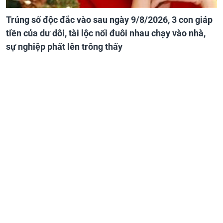
Trúng số độc đắc vào sau ngày 9/8/2026, 3 con giáp
tiền của dư dôi, tài lộc nối đuôi nhau chạy vào nhà,
sự nghiệp phất lên trông thấy