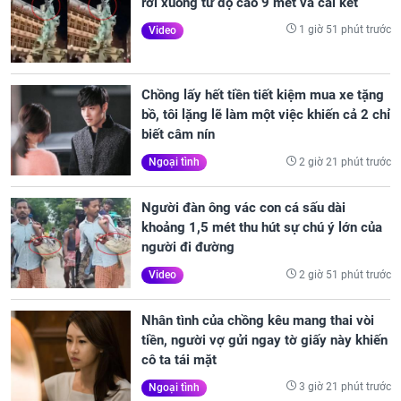
rơi xuống từ độ cao 9 mét và cái kết
1 giờ 51 phút trước
Video
Chồng lấy hết tiền tiết kiệm mua xe tặng
bồ, tôi lặng lẽ làm một việc khiến cả 2 chỉ
biết câm nín
2 giờ 21 phút trước
Ngoại tình
Người đàn ông vác con cá sấu dài
khoảng 1,5 mét thu hút sự chú ý lớn của
người đi đường
2 giờ 51 phút trước
Video
Nhân tình của chồng kêu mang thai vòi
tiền, người vợ gửi ngay tờ giấy này khiến
cô ta tái mặt
3 giờ 21 phút trước
Ngoại tình