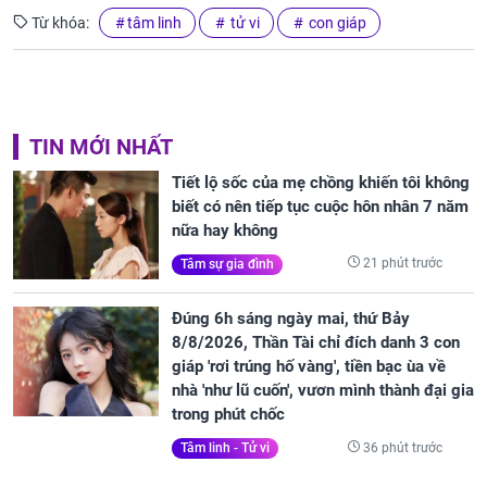
Từ khóa:
tâm linh
tử vi
con giáp
TIN MỚI NHẤT
Tiết lộ sốc của mẹ chồng khiến tôi không
biết có nên tiếp tục cuộc hôn nhân 7 năm
nữa hay không
21 phút trước
Tâm sự gia đình
Đúng 6h sáng ngày mai, thứ Bảy
8/8/2026, Thần Tài chỉ đích danh 3 con
giáp 'rơi trúng hố vàng', tiền bạc ùa về
nhà 'như lũ cuốn', vươn mình thành đại gia
trong phút chốc
36 phút trước
Tâm linh - Tử vi