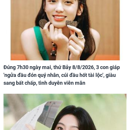
Đúng 7h30 ngày mai, thứ Bảy 8/8/2026, 3 con giáp
'ngửa đầu đón quý nhân, cúi đầu hốt tài lộc', giàu
sang bất chấp, tình duyên viên mãn