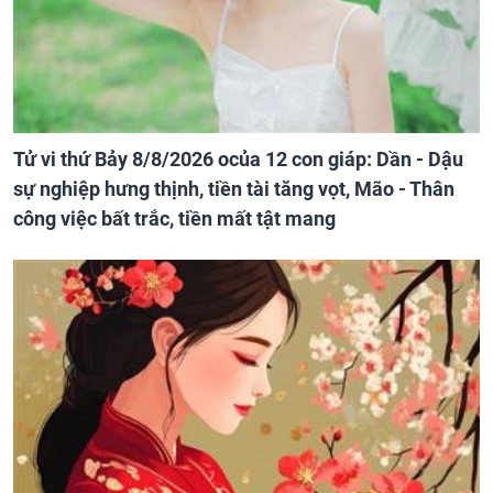
Tử vi thứ Bảy 8/8/2026 ocủa 12 con giáp: Dần - Dậu
sự nghiệp hưng thịnh, tiền tài tăng vọt, Mão - Thân
công việc bất trắc, tiền mất tật mang