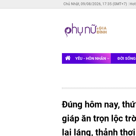
Chủ Nhật, 09/08/2026, 17:35 (GMT+7)
Hot
YÊU - HÔN NHÂN
ĐỜI SỐN
Đúng hôm nay, thứ
giáp ăn trọn lộc tr
lai láng, thảnh thơ