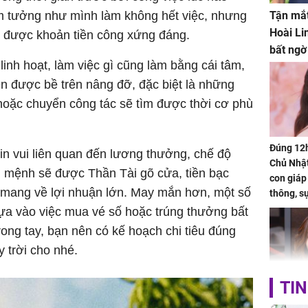
m tưởng như mình làm không hết việc, nhưng
Tận mắt
Hoài Li
n được khoản tiền công xứng đáng.
bất ngờ
inh hoạt, làm việc gì cũng làm bằng cái tâm,
ên được bề trên nâng đỡ, đặc biệt là những
 hoặc chuyển công tác sẽ tìm được thời cơ phù
Đúng 12
n vui liên quan đến lương thưởng, chế độ
Chủ Nhật
n mệnh sẽ được Thần Tài gõ cửa, tiền bạc
con giáp
t mang về lợi nhuận lớn. May mắn hơn, một số
thông, s
'cá chép 
dựa vào việc mua vé số hoặc trúng thưởng bất
cạn lộc l
rong tay, bạn nên có kế hoạch chi tiêu đúng
hạ
 trời cho nhé.
TIN
'Đệ nhất