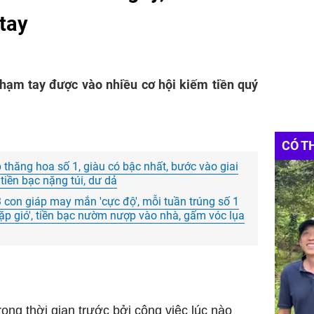
tay
chạm tay được vào nhiều cơ hội kiếm tiền quý
CÓ T
 thăng hoa số 1, giàu có bậc nhất, bước vào giai
tiền bạc nặng túi, dư dả
3 con giáp may mắn 'cực độ', mỗi tuần trúng số 1
 gặp gió', tiền bạc nườm nượp vào nhà, gấm vóc lụa
rong thời gian trước bởi công việc lúc nào