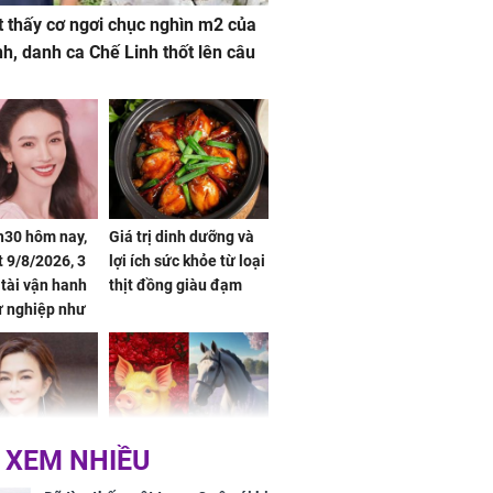
 thấy cơ ngơi chục nghìn m2 của
nh, danh ca Chế Linh thốt lên câu
h30 hôm nay,
Giá trị dinh dưỡng và
 9/8/2026, 3
lợi ích sức khỏe từ loại
 tài vận hanh
thịt đồng giàu đạm
ự nghiệp như
hóa Rồng', vét
á trong thiên
 XEM NHIỀU
 mỹ nhân Hồng
Tử vi tuần mới (từ 10