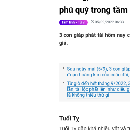
phú quý trong tầm 
05/09/2022 06:33
Tâm linh - Tử vi
3 con giáp phát tài hôm nay 
giá.
Sau ngày mai (5/9), 3 con giáp
đoạn hoàng kim của cuộc đời, 
Từ giờ đến hết tháng 9/2022, 
lần, tài lộc phất lên 'như diều
là không thiếu thứ gì
Tuổi Tỵ
Tuổi Tỵ gặp khá nhiều vất vả t