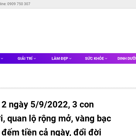
line: 0909 750 307
G
GIẢI TRÍ
LÀM ĐẸP
SỨC KHỎE
DINH DƯ
 2 ngày 5/9/2022, 3 con
ời, quan lộ rộng mở, vàng bạc
i đếm tiền cả ngày, đổi đời