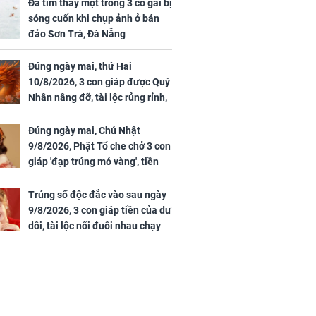
uan Chi Lâm
đến 16/8/2026), 3 con
Đã tìm thấy một trong 3 cô gái bị
tin yêu trai
giáp mưa thuận gió
sóng cuốn khi chụp ảnh ở bán
36 tuổi
hòa, tiền về như nước,
đảo Sơn Trà, Đà Nẵng
bạc vàng dư dả, Phú
Quý Vinh Hoa, vận
Đúng ngày mai, thứ Hai
trình khai sáng
10/8/2026, 3 con giáp được Quý
Nhân nâng đỡ, tài lộc rủng rỉnh,
u Tinh Trì
yên tâm hưởng vinh hoa Phú
g phòng vé,
Quý
Đúng ngày mai, Chủ Nhật
u vượt 8.600
9/8/2026, Phật Tổ che chở 3 con
giáp 'đạp trúng mỏ vàng', tiền
bạc nhiều như lá sung, sự
nghiệp vượng phát
Trúng số độc đắc vào sau ngày
9/8/2026, 3 con giáp tiền của dư
dôi, tài lộc nối đuôi nhau chạy
vào nhà, sự nghiệp phất lên
trông thấy