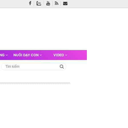
ỠNG
NUÔI DẠY CON
VIDEO