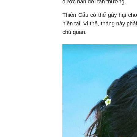
được bạn đời tán thưởng.
Thiên Cẩu có thể gây hại ch
hiện tại. Vì thế, tháng này p
chủ quan.