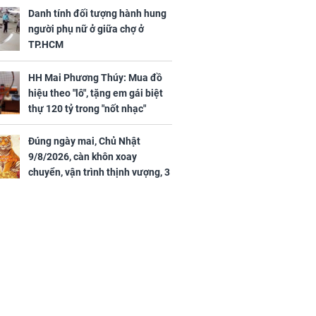
Hoa, vận trình khai sáng
Danh tính đối tượng hành hung
người phụ nữ ở giữa chợ ở
TP.HCM
HH Mai Phương Thúy: Mua đồ
ngày cuối
hiệu theo "lô", tặng em gái biệt
âm lịch, 3 con
thự 120 tỷ trong "nốt nhạc"
ng phát Tài
 Quý trăm bề,
h Phượng
Đúng ngày mai, Chủ Nhật
m trọn cơ
9/8/2026, càn khôn xoay
sộ
chuyển, vận trình thịnh vượng, 3
con giáp nhận phúc khí nhà trời,
tình tiền đỏ như son, vận may
hanh thông