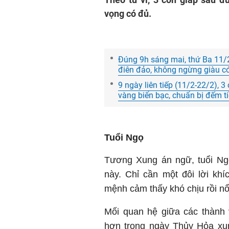
vọng có đủ.
Đúng 9h sáng mai, thứ Ba 11/2
điên đảo, không ngừng giàu có
9 ngày liên tiếp (11/2-22/2), 
vàng biển bạc, chuẩn bị đếm t
Tuổi Ngọ
Tương Xung án ngữ, tuổi Ngọ
này. Chỉ cần một đôi lời kh
mệnh cảm thấy khó chịu rồi n
Mối quan hệ giữa các thành 
hơn trong ngày Thủy Hỏa xu