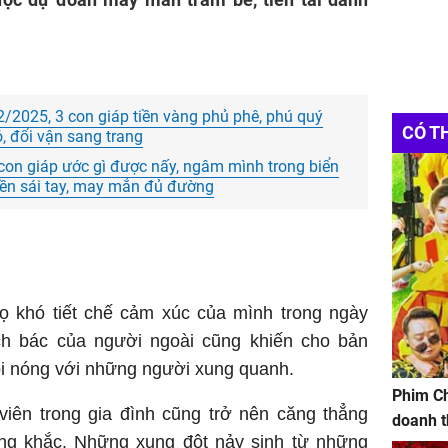
/2025, 3 con giáp tiền vàng phủ phê, phú quý
CÓ T
, đổi vận sang trang
3 con giáp ước gì được nấy, ngâm mình trong biển
iền sái tay, may mắn đủ đường
 khó tiết chế cảm xúc của mình trong ngày
ích bác của người ngoài cũng khiến cho bản
ổi nóng với những người xung quanh.
Phim Ch
viên trong gia đình cũng trở nên căng thẳng
doanh t
ng khắc. Những xung đột nảy sinh từ những