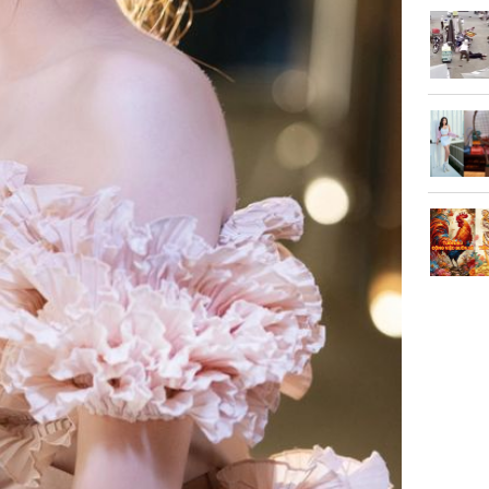
Trong 4 
tháng 6 
giáp vượ
Lộc, Phú
đổi mện
Hoàng, ô
ngơi đồ 