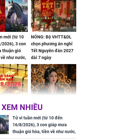
ần mới (từ 10
NÓNG: Bộ VHTT&DL
/2026), 3 con
chọn phương án nghỉ
 thuận gió
Tết Nguyên đán 2027
n về như nước,
dài 7 ngày
 dư dả, Phú
 Hoa, vận
ai sáng
 hôm nay,
'Bách Hoa Sát' vừa kết
 XEM NHIỀU
/2026: Tăng
thúc, Mạnh Tử Nghĩa
44 triệu
đã vướng tranh luận
Tử vi tuần mới (từ 10 đến
ợng
16/8/2026), 3 con giáp mưa
thuận gió hòa, tiền về như nước,
bạc vàng dư dả, Phú Quý Vinh