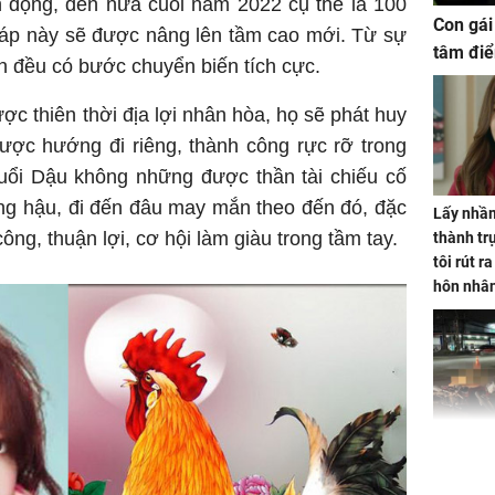
 đọng, đến nửa cuối năm 2022 cụ thể là 100
Con gái
iáp này sẽ được nâng lên tầm cao mới. Từ sự
tâm điể
n đều có bước chuyển biến tích cực.
ợc thiên thời địa lợi nhân hòa, họ sẽ phát huy
ược hướng đi riêng, thành công rực rỡ trong
 tuổi Dậu không những được thần tài chiếu cố
ng hậu, đi đến đâu may mắn theo đến đó, đặc
Lấy nhầm
công, thuận lợi, cơ hội làm giàu trong tầm tay.
thành trụ
tôi rút r
hôn nhâ
TP.HCM:
tử vong 