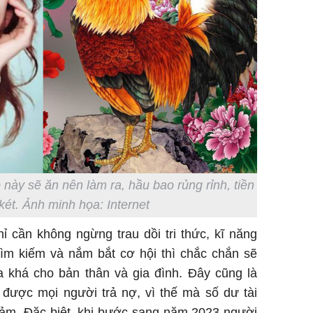
làm về t
nghiệp 
Sau 00h
8/8/2026
giàu san
đổi đời 
 này sẽ ăn nên làm ra, hầu bao rủng rỉnh, tiền
dung có 
két. Ảnh minh họa: Internet
ngày càn
sung túc
ỉ cần không ngừng trau dồi tri thức, kĩ năng
tìm kiếm và nắm bắt cơ hội thì chắc chắn sẽ
ha khá cho bản thân và gia đình. Đây cũng là
 được mọi người trả nợ, vì thế mà số dư tài
iảm. Đặc biệt, khi bước sang năm 2023 người