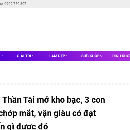
ne: 0909 750 307
G
GIẢI TRÍ
LÀM ĐẸP
SỨC KHỎE
DINH DƯ
 Thần Tài mở kho bạc, 3 con
 chớp mắt, vận giàu có đạt
ốn gì được đó