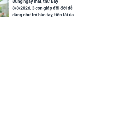
túc
Đúng ngày mai, thứ Bảy
8/8/2026, 3 con giáp đổi đời dễ
dàng như trở bàn tay, tiền tài ùa
tới, ngồi không lộc cũng đến,
phú quý theo tới già