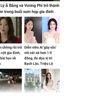
 Lý Á Bằng và Vương Phi trở thành
m trong buổi sum họp gia đình
 chồng rồi trở
Diễn viên AI 'gây sốc'
 cột gia đình,
với cát-xê hơn 1 tỉ
a bài học về
đồng, đe dọa vị trí
n
Bạch Lộc, Triệu Lệ
Dĩnh
 Nữ công nhân
Đỗ Mỹ Linh hé lộ góc
trên đường đi
bếp chill của nhà mới -