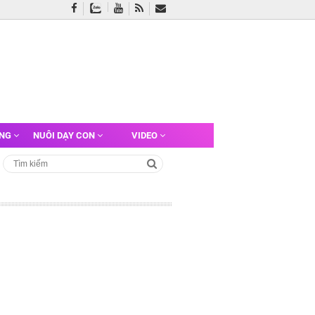
ỠNG
NUÔI DẠY CON
VIDEO