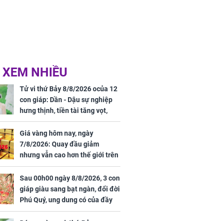
 XEM NHIỀU
Tử vi thứ Bảy 8/8/2026 ocủa 12
con giáp: Dần - Dậu sự nghiệp
hưng thịnh, tiền tài tăng vọt,
Mão - Thân công việc bất trắc,
tiền mất tật mang
Giá vàng hôm nay, ngày
7/8/2026: Quay đầu giảm
nhưng vẫn cao hơn thế giới trên
7 triệu đồng
Sau 00h00 ngày 8/8/2026, 3 con
giáp giàu sang bạt ngàn, đổi đời
Phú Quý, ung dung có của đầy
nhà, ngày càng hưng thịnh sung