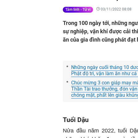
03/11/2022 08:08
Tâm linh - Tử vi
Trong 100 ngày tới, những ngư
sự nghiệp, vận khí được cải thi
ăn của gia đình cũng phát đạt 
Những ngày cuối tháng 10 dươn
Phật độ trì, vận làm ăn như cá
Chúc mừng 3 con giáp may mắ
Thần Tài trao thưởng, đón vận 
chóng mặt, phất lên giàu khủn
Tuổi Dậu
Nửa đầu năm 2022, tuổi Dậu