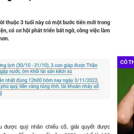
ời thuộc 3 tuổi này có một bước tiến mới trong
ện, có cơ hội phát triển bất ngờ, công việc làm
hơn.
CÓ T
g lịch (30/10 - 31/10), 3 con giáp được Thần
 gặp nước, ôm khối tài sản kếch xù
n nhất đúng 12h00 hôm nay ngày 3/11/2022,
phú quý, tiền vàng rủng rỉnh, tài khoản nhảy số
g
 được quý nhân chiếu cố, giải quyết được