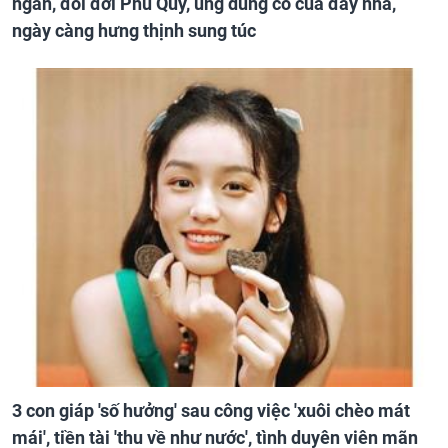
ngàn, đổi đời Phú Quý, ung dung có của đầy nhà,
ngày càng hưng thịnh sung túc
3 con giáp 'số hưởng' sau công việc 'xuôi chèo mát
mái', tiền tài 'thu về như nước', tình duyên viên mãn