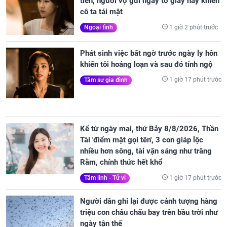
tiền, người vợ gửi ngay tờ giấy này khiến
cô ta tái mặt
1 giờ 2 phút trước
Ngoại tình
Phát sinh việc bất ngờ trước ngày ly hôn
khiến tôi hoảng loạn và sau đó tỉnh ngộ
1 giờ 17 phút trước
Tâm sự gia đình
Kể từ ngày mai, thứ Bảy 8/8/2026, Thần
Tài 'điểm mặt gọi tên', 3 con giáp lộc
nhiều hơn sông, tài vận sáng như trăng
Rằm, chính thức hết khổ
1 giờ 17 phút trước
Tâm linh - Tử vi
Người dân ghi lại được cảnh tượng hàng
triệu con châu chấu bay trên bầu trời như
ngày tận thế