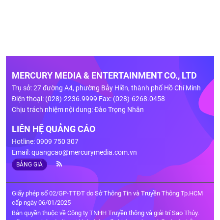
MERCURY MEDIA & ENTERTAINMENT CO., LTD
Trụ sở: 27 đường A4, phường Bảy Hiền, thành phố Hồ Chí Minh
Điện thoại: (028)-2236.9999 Fax: (028)-6268.0458
Chịu trách nhiệm nội dung: Đào Trọng Nhân
LIÊN HỆ QUẢNG CÁO
Hotline: 0909 750 307
Email:
quangcao@mercurymedia.com.vn
BẢNG GIÁ
Giấy phép số 02/GP-TTĐT do Sở Thông Tin và Truyền Thông Tp.HCM
cấp ngày 06/01/2025
Bản quyền thuộc về Công ty TNHH Truyền thông và giải trí Sao Thủy.