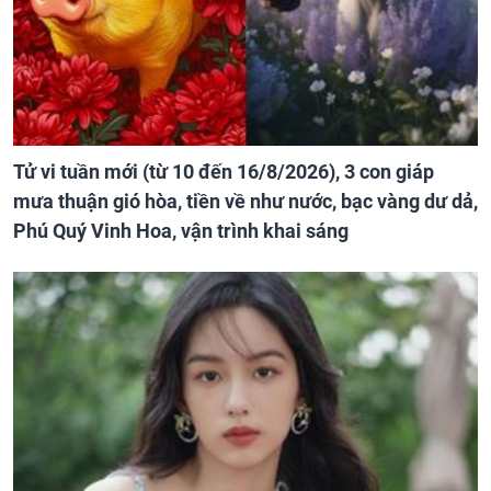
Tử vi tuần mới (từ 10 đến 16/8/2026), 3 con giáp
mưa thuận gió hòa, tiền về như nước, bạc vàng dư dả,
Phú Quý Vinh Hoa, vận trình khai sáng