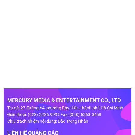
MERCURY MEDIA & ENTERTAINMENT CO., LTD
Trụ sở: 27 đường A4, phường Bảy Hiền, thành phố Hồ Chí Minh
Điện thoại: (028)-2236.9999 Fax: (028)-6268.0458
Chịu trách nhiệm nội dung: Đào Trọng Nhân
LIÊN HỆ QUẢNG CÁO