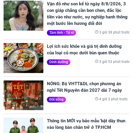
Vận đỏ như son kể từ ngày 8/8/2026, 3
con giáp chẳng cần bon chen, đắc lộc
tiền vào như nước, sự nghiệp hanh thông
một bước lên hương đổi đời
3 giờ 38 phút trước
Tâm linh - Tử vi
Lợi ích sức khỏe và giá trị dinh dưỡng
của loại củ mọc dưới bùn quen thuộc
3 giờ 53 phút trước
Dinh dưỡng
NÓNG: Bộ VHTT&DL chọn phương án
nghỉ Tết Nguyên đán 2027 dài 7 ngày
4 giờ 3 phút trước
Đời sống
Thông tin MỚI vụ bảo mẫu 'bật dây thun
vào lòng bàn chân trẻ' ở TP.HCM