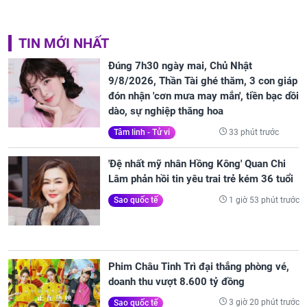
TIN MỚI NHẤT
Đúng 7h30 ngày mai, Chủ Nhật
9/8/2026, Thần Tài ghé thăm, 3 con giáp
đón nhận 'cơn mưa may mắn', tiền bạc dồi
dào, sự nghiệp thăng hoa
33 phút trước
Tâm linh - Tử vi
'Đệ nhất mỹ nhân Hồng Kông' Quan Chi
Lâm phản hồi tin yêu trai trẻ kém 36 tuổi
1 giờ 53 phút trước
Sao quốc tế
Phim Châu Tinh Trì đại thắng phòng vé,
doanh thu vượt 8.600 tỷ đồng
3 giờ 20 phút trước
Sao quốc tế