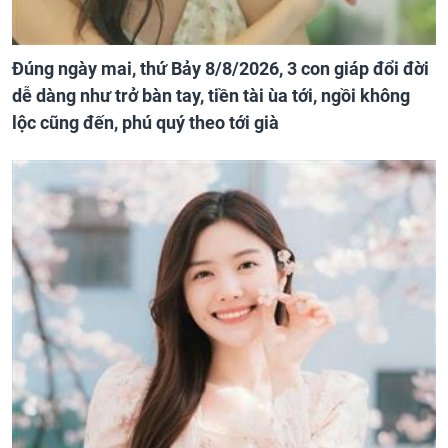
Đúng ngày mai, thứ Bảy 8/8/2026, 3 con giáp đổi đời
dễ dàng như trở bàn tay, tiền tài ùa tới, ngồi không
lộc cũng đến, phú quý theo tới già