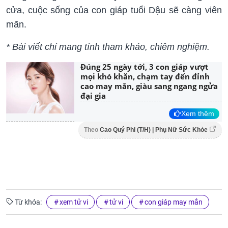
cửa, cuộc sống của con giáp tuổi Dậu sẽ càng viên
mãn.
* Bài viết chỉ mang tính tham khảo, chiêm nghiệm.
Đúng 25 ngày tới, 3 con giáp vượt
mọi khó khăn, chạm tay đến đỉnh
cao may mắn, giàu sang ngang ngửa
đại gia
Xem thêm
Theo
Cao Quý Phi (T/H) | Phụ Nữ Sức Khỏe
Từ khóa:
xem tử vi
tử vi
con giáp may mắn