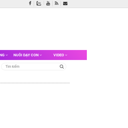
ỠNG
NUÔI DẠY CON
VIDEO