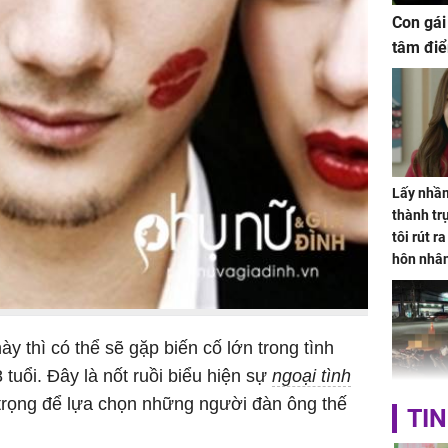
Con gái
tâm điể
Lấy nhầm
thành trụ
tôi rút r
hôn nhâ
y thì có thể sẽ gặp biến cố lớn trong tình
uổi. Đây là nốt ruồi biểu hiện sự
ngoại tình
 trọng để lựa chọn những người đàn ông thế
TP.HCM:
TIN
tử vong 