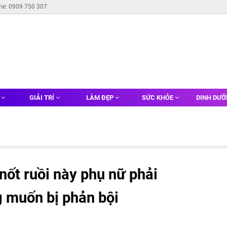
ine: 0909 750 307
G
GIẢI TRÍ
LÀM ĐẸP
SỨC KHỎE
DINH DƯ
ốt ruồi này phụ nữ phải
g muốn bị phản bội