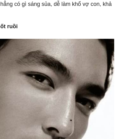
ẳng có gì sáng sủa, dễ làm khổ vợ con, khả
ốt ruồi