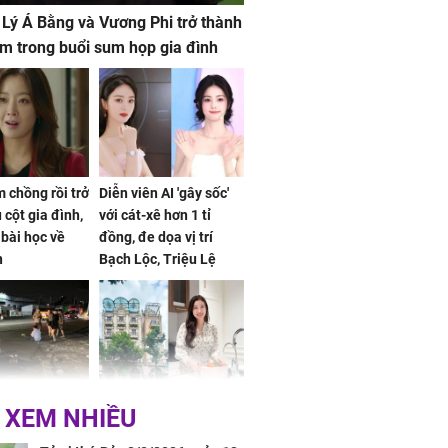
 Lý Á Bằng và Vương Phi trở thành
m trong buổi sum họp gia đình
 chồng rồi trở
Diễn viên AI 'gây sốc'
 cột gia đình,
với cát-xê hơn 1 tỉ
a bài học về
đồng, đe dọa vị trí
n
Bạch Lộc, Triệu Lệ
Dĩnh
 Nữ công nhân
Đỗ Mỹ Linh hé lộ góc
 XEM NHIỀU
trên đường đi
bếp chill của nhà mới -