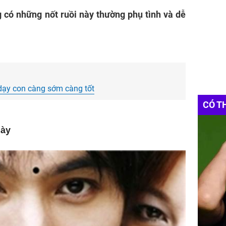
 có những nốt ruồi này thường phụ tình và dễ
 dạy con càng sớm càng tốt
CÓ T
mày