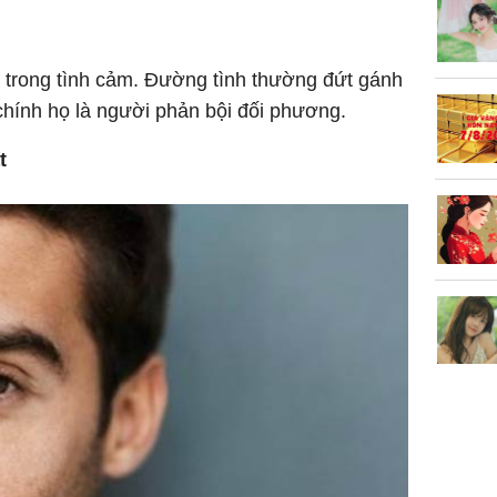
làm về t
nghiệp 
 trong tình cảm. Đường tình thường đứt gánh
 chính họ là người phản bội đối phương.
t
Sau 00h
8/8/2026
giàu san
đổi đời 
dung có 
ngày càn
sung túc