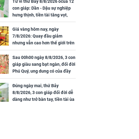
rong khu công
cạnh biệt thự bầu Hiển
Tử vi thứ Bảy 8/8/2026 ocủa 12
Sóng Thần
con giáp: Dần - Dậu sự nghiệp
hưng thịnh, tiền tài tăng vọt,
Mão - Thân công việc bất trắc,
tiền mất tật mang
Giá vàng hôm nay, ngày
7/8/2026: Quay đầu giảm
nhưng vẫn cao hơn thế giới trên
7 triệu đồng
Sau 00h00 ngày 8/8/2026, 3 con
00 ngày
giáp giàu sang bạt ngàn, đổi đời
, 3 con giáp
Phú Quý, ung dung có của đầy
g bạt ngàn,
nhà, ngày càng hưng thịnh sung
Phú Quý, ung
túc
của đầy nhà,
Đúng ngày mai, thứ Bảy
g hưng thịnh
8/8/2026, 3 con giáp đổi đời dễ
dàng như trở bàn tay, tiền tài ùa
tới, ngồi không lộc cũng đến,
phú quý theo tới già