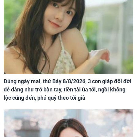
Đúng ngày mai, thứ Bảy 8/8/2026, 3 con giáp đổi đời
dễ dàng như trở bàn tay, tiền tài ùa tới, ngồi không
lộc cũng đến, phú quý theo tới già