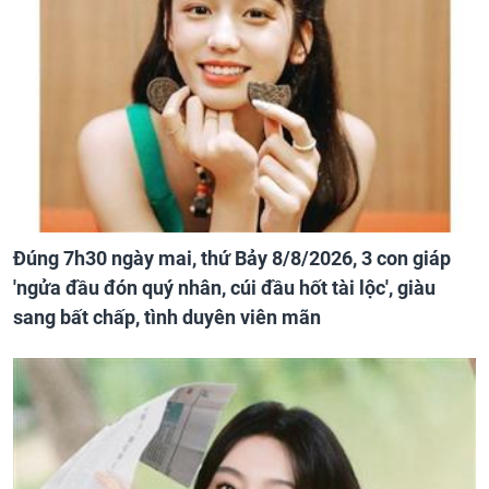
Đúng 7h30 ngày mai, thứ Bảy 8/8/2026, 3 con giáp
'ngửa đầu đón quý nhân, cúi đầu hốt tài lộc', giàu
sang bất chấp, tình duyên viên mãn