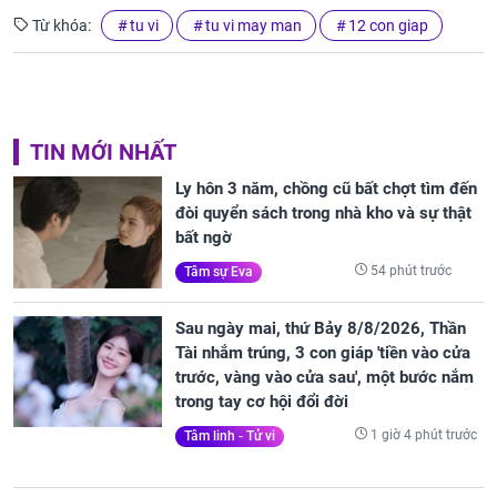
Từ khóa:
tu vi
tu vi may man
12 con giap
TIN MỚI NHẤT
Ly hôn 3 năm, chồng cũ bất chợt tìm đến
đòi quyển sách trong nhà kho và sự thật
bất ngờ
54 phút trước
Tâm sự Eva
Sau ngày mai, thứ Bảy 8/8/2026, Thần
Tài nhắm trúng, 3 con giáp 'tiền vào cửa
trước, vàng vào cửa sau', một bước nắm
trong tay cơ hội đổi đời
1 giờ 4 phút trước
Tâm linh - Tử vi