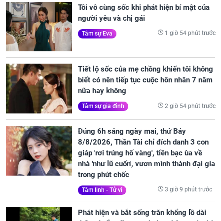
Tôi vô cùng sốc khi phát hiện bí mật của
người yêu và chị gái
1 giờ 54 phút trước
Tâm sự Eva
Tiết lộ sốc của mẹ chồng khiến tôi không
biết có nên tiếp tục cuộc hôn nhân 7 năm
nữa hay không
2 giờ 54 phút trước
Tâm sự gia đình
Đúng 6h sáng ngày mai, thứ Bảy
8/8/2026, Thần Tài chỉ đích danh 3 con
giáp 'rơi trúng hố vàng', tiền bạc ùa về
nhà 'như lũ cuốn', vươn mình thành đại gia
trong phút chốc
3 giờ 9 phút trước
Tâm linh - Tử vi
Phát hiện và bắt sống trăn khổng lồ dài