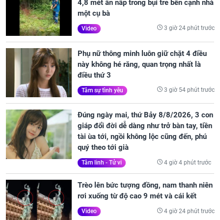
4,8 mét ẩn nấp trong bụi tre bên cạnh nhà
một cụ bà
3 giờ 24 phút trước
Video
Phụ nữ thông minh luôn giữ chặt 4 điều
này không hé răng, quan trọng nhất là
điều thứ 3
3 giờ 54 phút trước
Tâm sự tình yêu
Đúng ngày mai, thứ Bảy 8/8/2026, 3 con
giáp đổi đời dễ dàng như trở bàn tay, tiền
tài ùa tới, ngồi không lộc cũng đến, phú
quý theo tới già
4 giờ 4 phút trước
Tâm linh - Tử vi
Trèo lên bức tượng đồng, nam thanh niên
rơi xuống từ độ cao 9 mét và cái kết
4 giờ 24 phút trước
Video