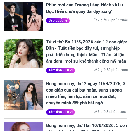
Phim mới của Trương Lăng Hách và Lư
Dục Hiểu chưa quay đã 'dậy sóng'
2 giờ 38 phút trước
Sao quốc tế
Tử vi thứ Ba 11/8/2026 của 12 con giáp:
Dần - Tuất tiền bạc đầy túi, sự nghiệp
phát triển hưng thịnh, Mão - Thân tài lộc
ảm đạm, mọi sự khó thành công mỹ mãn
2 giờ 53 phút trước
Tâm linh - Tử vi
Đúng hôm nay, thứ 2 ngày 10/9/2026, 3
con giáp của cải bạt ngàn, sung sướng
nhiều tiền, liên tục sắm xe mua đất,
chuyển mình đột phá bất ngờ
3 giờ 8 phút trước
Tâm linh - Tử vi
Đúng hôm nay, thứ Hai 10/8/2026, 3 con