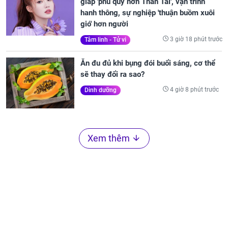
giáp 'phú quý hơn Thần Tài', vận trình
hanh thông, sự nghiệp 'thuận buồm xuôi
gió' hơn người
3 giờ 18 phút trước
Tâm linh - Tử vi
Ăn đu đủ khi bụng đói buổi sáng, cơ thể
sẽ thay đổi ra sao?
4 giờ 8 phút trước
Dinh dưỡng
Xem thêm