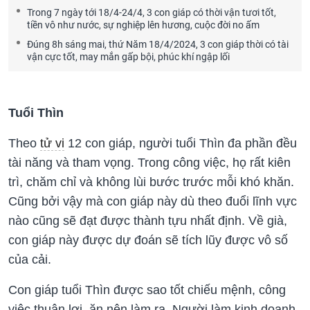
Trong 7 ngày tới 18/4-24/4, 3 con giáp có thời vận tươi tốt,
tiền vô như nước, sự nghiệp lên hương, cuộc đời no ấm
Đúng 8h sáng mai, thứ Năm 18/4/2024, 3 con giáp thời có tài
vận cực tốt, may mắn gấp bội, phúc khí ngập lối
Tuổi Thìn
Theo
tử vi
12 con giáp, người tuổi Thìn đa phần đều
tài năng và tham vọng. Trong công việc, họ rất kiên
trì, chăm chỉ và không lùi bước trước mỗi khó khăn.
Cũng bởi vậy mà con giáp này dù theo đuổi lĩnh vực
nào cũng sẽ đạt được thành tựu nhất định. Về già,
con giáp này được dự đoán sẽ tích lũy được vô số
của cải.
Con giáp tuổi Thìn được sao tốt chiếu mệnh, công
việc thuận lợi, ăn nên làm ra. Người làm kinh doanh