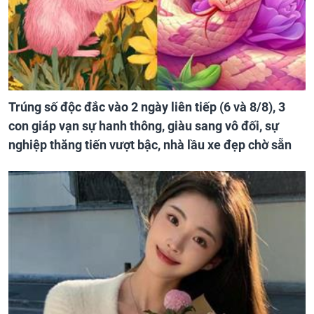
Trúng số độc đắc vào 2 ngày liên tiếp (6 và 8/8), 3
con giáp vạn sự hanh thông, giàu sang vô đối, sự
nghiệp thăng tiến vượt bậc, nhà lầu xe đẹp chờ sẵn