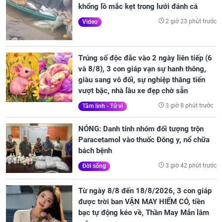
khổng lồ mắc kẹt trong lưới đánh cá
2 giờ 23 phút trước
Video
Trúng số độc đắc vào 2 ngày liên tiếp (6
và 8/8), 3 con giáp vạn sự hanh thông,
giàu sang vô đối, sự nghiệp thăng tiến
vượt bậc, nhà lầu xe đẹp chờ sẵn
3 giờ 8 phút trước
Tâm linh - Tử vi
NÓNG: Danh tính nhóm đối tượng trộn
Paracetamol vào thuốc Đông y, nổ chữa
bách bệnh
3 giờ 42 phút trước
Đời sống
Từ ngày 8/8 đến 18/8/2026, 3 con giáp
được trời ban VẬN MAY HIẾM CÓ, tiền
bạc tự động kéo về, Thần May Mắn lâm