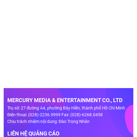
MERCURY MEDIA & ENTERTAINMENT CO., LTD
Trụ sở: 27 đường A4, phường Bảy Hiền, thành phố Hồ Chí Minh
Điện thoại: (028)-2236.9999 Fax: (028)-6268.0458
Chịu trách nhiệm nội dung: Đào Trọng Nhân
LIÊN HỆ QUẢNG CÁO