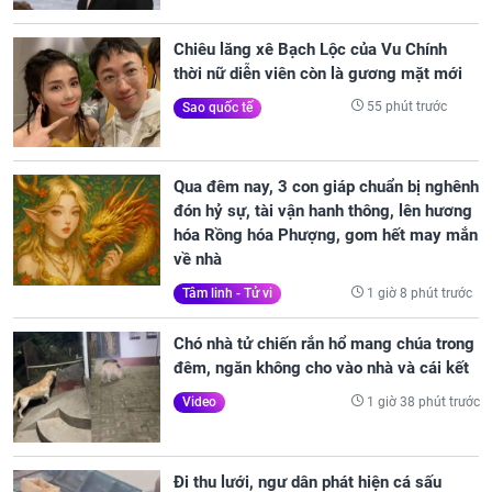
Chiêu lăng xê Bạch Lộc của Vu Chính
thời nữ diễn viên còn là gương mặt mới
55 phút trước
Sao quốc tế
Qua đêm nay, 3 con giáp chuẩn bị nghênh
đón hỷ sự, tài vận hanh thông, lên hương
hóa Rồng hóa Phượng, gom hết may mắn
về nhà
1 giờ 8 phút trước
Tâm linh - Tử vi
Chó nhà tử chiến rắn hổ mang chúa trong
đêm, ngăn không cho vào nhà và cái kết
1 giờ 38 phút trước
Video
Đi thu lưới, ngư dân phát hiện cá sấu