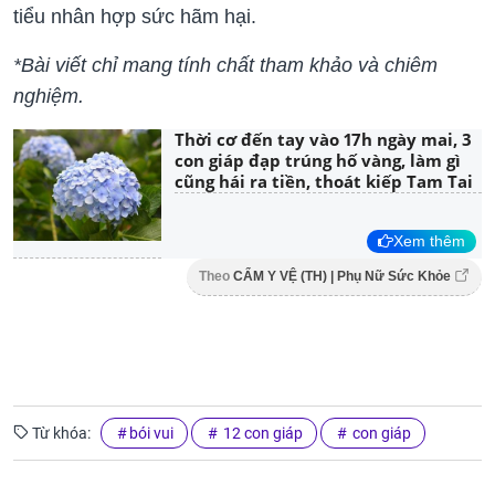
tiểu nhân hợp sức hãm hại.
*Bài viết chỉ mang tính chất tham khảo và chiêm
nghiệm.
Thời cơ đến tay vào 17h ngày mai, 3
con giáp đạp trúng hố vàng, làm gì
cũng hái ra tiền, thoát kiếp Tam Tai
Xem thêm
Theo
CẨM Y VỆ (TH) | Phụ Nữ Sức Khỏe
Từ khóa:
bói vui
12 con giáp
con giáp