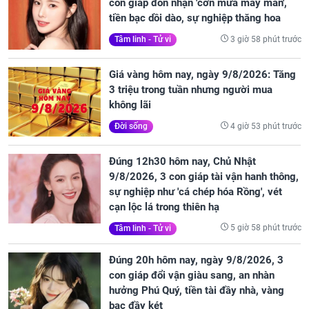
con giáp đón nhận 'cơn mưa may mắn',
tiền bạc dồi dào, sự nghiệp thăng hoa
3 giờ 58 phút trước
Tâm linh - Tử vi
Giá vàng hôm nay, ngày 9/8/2026: Tăng
3 triệu trong tuần nhưng người mua
không lãi
4 giờ 53 phút trước
Đời sống
Đúng 12h30 hôm nay, Chủ Nhật
9/8/2026, 3 con giáp tài vận hanh thông,
sự nghiệp như 'cá chép hóa Rồng', vét
cạn lộc lá trong thiên hạ
5 giờ 58 phút trước
Tâm linh - Tử vi
Đúng 20h hôm nay, ngày 9/8/2026, 3
con giáp đổi vận giàu sang, an nhàn
hưởng Phú Quý, tiền tài đầy nhà, vàng
bạc đầy két