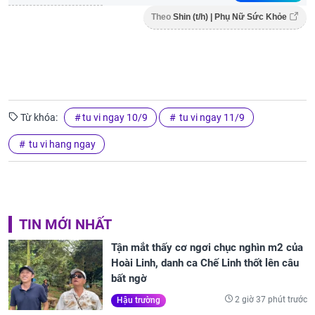
Theo
Shin (t/h) | Phụ Nữ Sức Khỏe
Từ khóa:
tu vi ngay 10/9
tu vi ngay 11/9
tu vi hang ngay
TIN MỚI NHẤT
Tận mắt thấy cơ ngơi chục nghìn m2 của
Hoài Linh, danh ca Chế Linh thốt lên câu
bất ngờ
2 giờ 37 phút trước
Hậu trường