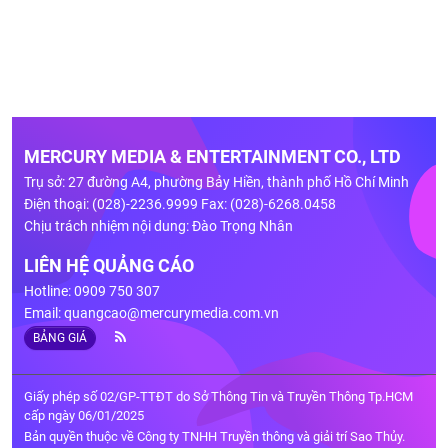
MERCURY MEDIA & ENTERTAINMENT CO., LTD
Trụ sở: 27 đường A4, phường Bảy Hiền, thành phố Hồ Chí Minh
Điện thoại: (028)-2236.9999 Fax: (028)-6268.0458
Chịu trách nhiệm nội dung: Đào Trọng Nhân
LIÊN HỆ QUẢNG CÁO
Hotline: 0909 750 307
Email:
quangcao@mercurymedia.com.vn
BẢNG GIÁ
Giấy phép số 02/GP-TTĐT do Sở Thông Tin và Truyền Thông Tp.HCM
cấp ngày 06/01/2025
Bản quyền thuộc về Công ty TNHH Truyền thông và giải trí Sao Thủy.