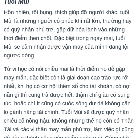
Tuổi Mùi
Hồn nhiên, tốt bụng, thích giúp đỡ người khác, tuổi
Mùi là những người có phúc khí rất lớn, thường hay
có quý nhân phù trợ, gặp dữ hóa lành vào những
thời điểm then chốt. Đặc biệt trong ngày mai, tuổi
Mùi sẽ cảm nhận được vận may của mình đang lội
ngược dòng.
Tử vi học có nói chiều mai là thời điểm họ dễ gặp
may mắn, đặc biệt còn là giai đoạn cao trào rực rỡ
nhất, khi họ có cơ hội thêm số cho tài khoản, có nợ
nần gì thì cũng trả được hết, thậm chí giàu có sung
túc, hoặc chí ít cũng có cuộc sống dư dả không cần
lo gánh nặng tài chính. T
uổi Mùi sẽ được quý nhân
chiếu cố nồng hậu, không những thế họ còn có Thần
Tài và các vị thần may mắn phù trợ, làm việc gì cũng
dễ dàng thành công vào chiều ngày mai. Cùng chờ