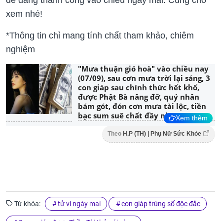
xem nhé!
*Thông tin chỉ mang tính chất tham khảo, chiêm
nghiệm
"Mưa thuận gió hoà" vào chiều nay
(07/09), sau cơn mưa trời lại sáng, 3
con giáp sau chính thức hết khổ,
được Phật Bà nâng đỡ, quý nhân
bám gót, đón cơn mưa tài lộc, tiền
bạc sum suê chất đầy nhà
Xem thêm
Theo
H.P (TH) | Phụ Nữ Sức Khỏe
Từ khóa:
tử vi ngày mai
con giáp trúng số độc đắc