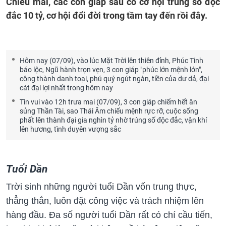
Chiều mai, các con giáp sau có cơ hội trúng số độc
đắc 10 tỷ, cơ hội đổi đời trong tầm tay đến rồi đây.
Hôm nay (07/09), vào lúc Mặt Trời lên thiên đỉnh, Phúc Tinh
báo lộc, Ngũ hành trọn vẹn, 3 con giáp "phúc lớn mệnh lớn",
công thành danh toại, phú quý ngút ngàn, tiền của dư dả, đại
cát đại lợi nhất trong hôm nay
Tin vui vào 12h trưa mai (07/09), 3 con giáp chiếm hết ân
sủng Thần Tài, sao Thái Âm chiếu mệnh rực rỡ, cuộc sống
phất lên thành đại gia nghìn tỷ nhờ trúng số độc đắc, vận khí
lên hương, tình duyên vượng sắc
Tuổi Dần
Trời sinh những người tuổi Dần vốn trung thực,
thẳng thắn, luôn đặt công việc và trách nhiệm lên
hàng đầu. Đa số người tuổi Dần rất có chí cầu tiến,