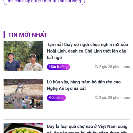
3 con giáp được Thần Tài thả núi vàng
TIN MỚI NHẤT
Tận mắt thấy cơ ngơi chục nghìn m2 của
Hoài Linh, danh ca Chế Linh thốt lên câu
bất ngờ
2 giờ 28 phút trước
Hậu trường
Lũ bủa vây, hàng trăm hộ dân rẻo cao
Nghệ An bị chia cắt
2 giờ 39 phút trước
Đời sống
Đây là loại quả chợ nào ở Việt Nam cũng
có, ăn vào mang lại nhiều công dụng bất