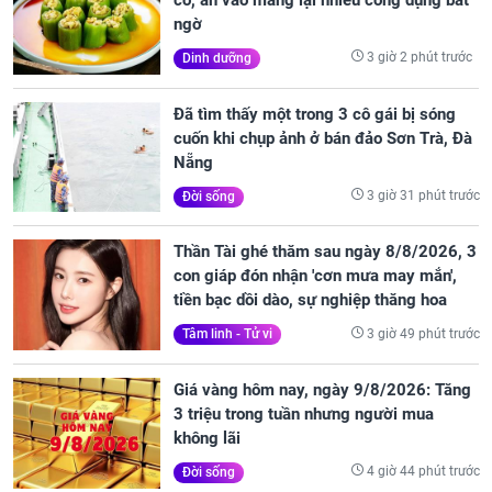
ngờ
3 giờ 2 phút trước
Dinh dưỡng
Đã tìm thấy một trong 3 cô gái bị sóng
cuốn khi chụp ảnh ở bán đảo Sơn Trà, Đà
Nẵng
3 giờ 31 phút trước
Đời sống
Thần Tài ghé thăm sau ngày 8/8/2026, 3
con giáp đón nhận 'cơn mưa may mắn',
tiền bạc dồi dào, sự nghiệp thăng hoa
3 giờ 49 phút trước
Tâm linh - Tử vi
Giá vàng hôm nay, ngày 9/8/2026: Tăng
3 triệu trong tuần nhưng người mua
không lãi
4 giờ 44 phút trước
Đời sống