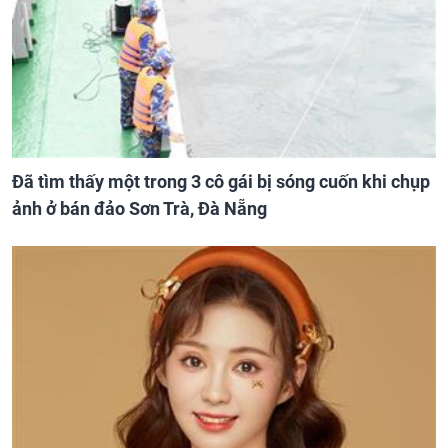
Đã tìm thấy một trong 3 cô gái bị sóng cuốn khi chụp
ảnh ở bán đảo Sơn Trà, Đà Nẵng