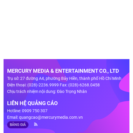
MERCURY MEDIA & ENTERTAINMENT CO., LTD
Trụ sở: 27 đường A4, phường Bảy Hiền, thành phố Hồ Chí Minh
Điện thoại: (028)-2236.9999 Fax: (028)-6268.0458
Chịu trách nhiệm nội dung: Đào Trọng Nhân
LIÊN HỆ QUẢNG CÁO
Hotline: 0909 750 307
Email:
quangcao@mercurymedia.com.vn
BẢNG GIÁ