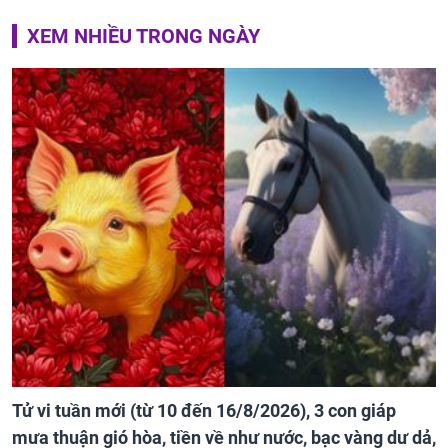
XEM NHIỀU TRONG NGÀY
Tử vi tuần mới (từ 10 đến 16/8/2026), 3 con giáp
mưa thuận gió hòa, tiền về như nước, bạc vàng dư dả,