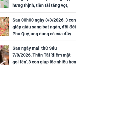
hưng thịnh, tiền tài tăng vọt,
Mão - Thân công việc bất trắc,
tiền mất tật mang
Sau 00h00 ngày 8/8/2026, 3 con
giáp giàu sang bạt ngàn, đổi đời
Phú Quý, ung dung có của đầy
nhà, ngày càng hưng thịnh sung
túc
Sau ngày mai, thứ Sáu
7/8/2026, Thần Tài 'điểm mặt
gọi tên', 3 con giáp lộc nhiều hơn
sông, tài vận sáng như trăng
Rằm, chính thức hết khổ