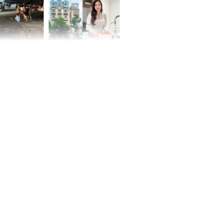
 Nữ công nhân
Đỗ Mỹ Linh hé lộ góc
trên đường đi
bếp chill của nhà mới -
rong khu công
cạnh biệt thự bầu Hiển
Sóng Thần
00 ngày
, 3 con giáp
g bạt ngàn,
Phú Quý, ung
của đầy nhà,
g hưng thịnh