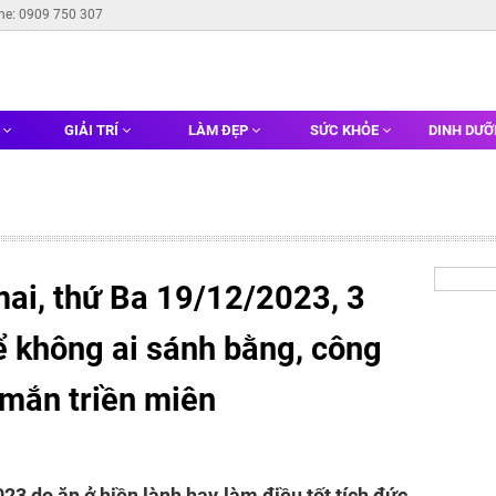
ine: 0909 750 307
G
GIẢI TRÍ
LÀM ĐẸP
SỨC KHỎE
DINH DƯ
mai, thứ Ba 19/12/2023, 3
ể không ai sánh bằng, công
 mắn triền miên
23 do ăn ở hiền lành hay làm điều tốt tích đức