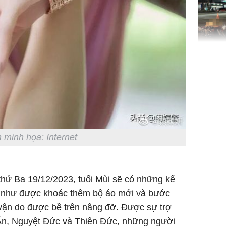
TP.HCM:
tử vong 
làm về t
nghiệp 
 minh họa: Internet
Sau 00h
thứ Ba 19/12/2023, tuổi Mùi sẽ có những kế
8/8/2026
ọ như được khoác thêm bộ áo mới và bước
giàu san
đổi đời 
 vận do được bề trên nâng đỡ. Được sự trợ
dung có 
Ấn, Nguyệt Đức và Thiên Đức, những người
ngày càn