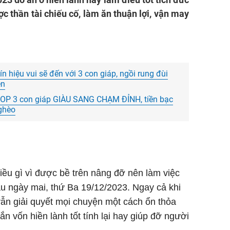
c thần tài chiếu cố, làm ăn thuận lợi, vận may
n hiệu vui sẽ đến với 3 con giáp, ngồi rung đùi
ên
 TOP 3 con giáp GIÀU SANG CHẠM ĐỈNH, tiền bạc
ghèo
điều gì vì được bề trên nâng đỡ nên làm việc
u ngày mai, thứ Ba 19/12/2023. Ngay cả khi
 vẫn giải quyết mọi chuyện một cách ổn thỏa
n vốn hiền lành tốt tính lại hay giúp đỡ người