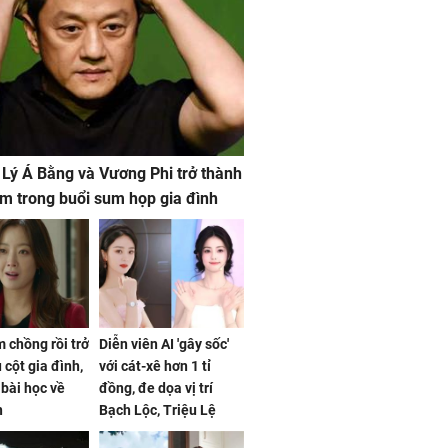
 Lý Á Bằng và Vương Phi trở thành
m trong buổi sum họp gia đình
 chồng rồi trở
Diễn viên AI 'gây sốc'
 cột gia đình,
với cát-xê hơn 1 tỉ
a bài học về
đồng, đe dọa vị trí
n
Bạch Lộc, Triệu Lệ
Dĩnh