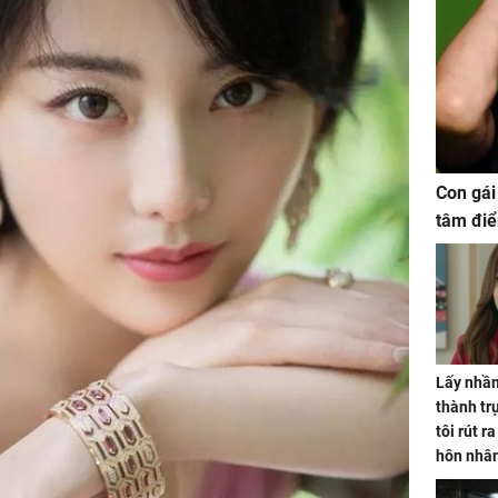
Con gái
tâm điể
Lấy nhầm
thành trụ
tôi rút r
hôn nhâ