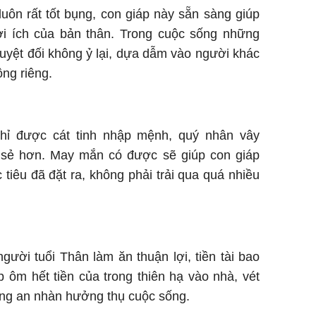
uôn rất tốt bụng, con giáp này sẵn sàng giúp
i ích của bản thân. Trong cuộc sống những
 tuyệt đối không ỷ lại, dựa dẫm vào người khác
ng riêng.
Khỉ được cát tinh nhập mệnh, quý nhân vây
 sẻ hơn. May mắn có được sẽ giúp con giáp
tiêu đã đặt ra, không phải trải qua quá nhiều
, người tuổi Thân làm ăn thuận lợi, tiền tài bao
p ôm hết tiền của trong thiên hạ vào nhà, vét
ớng an nhàn hưởng thụ cuộc sống.