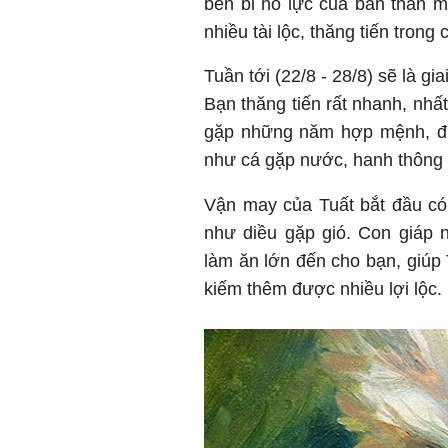
bền bỉ nỗ lực của bản thân m
nhiều tài lộc, thăng tiến trong
Tuần tới (22/8 - 28/8) sẽ là gi
Bạn thăng tiến rất nhanh, nhất 
gặp những năm hợp mệnh, đượ
như cá gặp nước, hanh thông
Vận may của Tuất bắt đầu có d
như diều gặp gió. Con giáp
làm ăn lớn đến cho bạn, giúp
kiếm thêm được nhiều lợi lộc. 