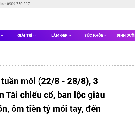
line: 0909 750 307
G
GIẢI TRÍ
LÀM ĐẸP
SỨC KHỎE
DINH DƯ
tuần mới (22/8 - 28/8), 3
 Tài chiếu cố, ban lộc giàu
ớn, ôm tiền tỷ mỏi tay, đến