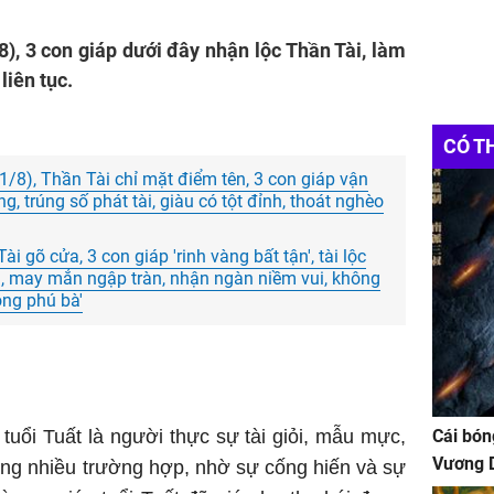
/8), 3 con giáp dưới đây nhận lộc Thần Tài, làm
liên tục.
CÓ T
1/8), Thần Tài chỉ mặt điểm tên, 3 con giáp vận
, trúng số phát tài, giàu có tột đỉnh, thoát nghèo
 gõ cửa, 3 con giáp 'rinh vàng bất tận', tài lộc
 may mắn ngập tràn, nhận ngàn niềm vui, không
ông phú bà'
 tuổi Tuất là người thực sự tài giỏi, mẫu mực,
Cái bón
Vương D
Trong nhiều trường hợp, nhờ sự cống hiến và sự