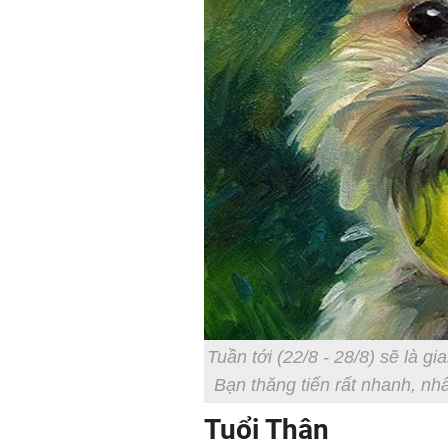
Tuần tới (22/8 - 28/8) sẽ là gi
Bạn thăng tiến rất nhanh, nhấ
Tuổi Thân