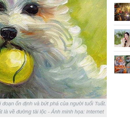
Chân du
viên Hoa
ứng ngượ
nghèo
ai đoạn ổn định và bứt phá của người tuổi Tuất.
t là về đường tài lộc - Ảnh minh họa: Internet