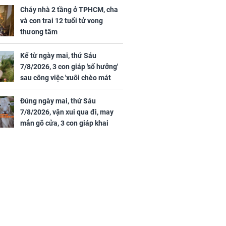
ảm đạm, mọi sự khó thành công
Cháy nhà 2 tầng ở TPHCM, cha
mỹ mãn
và con trai 12 tuổi tử vong
ng nam diễn
thương tâm
 ngữ gây phản
c khi than
Kể từ ngày mai, thứ Sáu
7/8/2026, 3 con giáp 'số hưởng'
sau công việc 'xuôi chèo mát
mái', tiền tài 'thu về như nước',
tình duyên viên mãn
Đúng ngày mai, thứ Sáu
7/8/2026, vận xui qua đi, may
mắn gõ cửa, 3 con giáp khai
thông vận mệnh, tiền nhiều vô
kể, phước lộc đầy nhà, trúng số
độc đắc