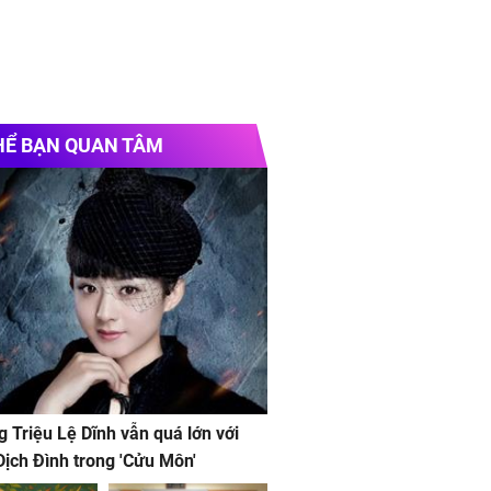
HỂ BẠN QUAN TÂM
g Triệu Lệ Dĩnh vẫn quá lớn với
ịch Đình trong 'Cửu Môn'