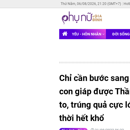
Thứ Năm, 06/08/2026, 21:20 (GMT+7)
Hot
YÊU - HÔN NHÂN
ĐỜI SỐN
Chỉ cần bước sang 
con giáp được Thần
to, trúng quả cực l
thời hết khổ