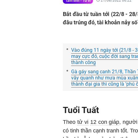
21/08/2022 06:22
Tâm linh - Tử vi
Bắt đầu từ tuần tới (22/8 - 28
đâu trúng đó, tài khoản nảy số 
Vào đúng 11 ngày tới (21/8 - 3
may cực đỏ, cuộc đời sang trang
thành công
Gà gáy sang canh 21/8, Thần Tài
vây quanh như mưa mùa xuân,
thành đại gia thì cũng là 'phú 
Tuổi Tuất
Theo
tử vi
12 con giáp
, người
có tinh thần cạnh tranh tốt. 