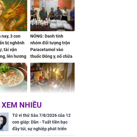
nay, 3 con
NÓNG: Danh tính
ẩn bị nghênh
nhóm đối tượng trộn
, tài vận
Paracetamol vào
ng, lên hương
thuốc Đông y, nổ chữa
g hóa Phượng,
bách bệnh
 may mắn về
ức khỏe và
Cháy nhà 2 tầng ở
 XEM NHIỀU
 dụng đúng
TPHCM, cha và con
 hạt bình dân
trai 12 tuổi tử vong
Tử vi thứ Sáu 7/8/2026 của 12
thương tâm
con giáp: Dần - Tuất tiền bạc
đầy túi, sự nghiệp phát triển
hưng thịnh, Mão - Thân tài lộc