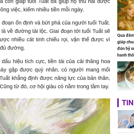
à con giáp tuổi Tuất đã giúp họ thu hái được
 công việc, kiếm nhiều tiền mỗi ngày.
ai đoạn ổn định và bứt phá của người tuổi Tuất.
là về đường tài lộc. Giai đoạn tới tuổi Tuất sẽ
Qua đêm 
c nhiều cát tinh chiếu rọi, vận thế được ví
giáp chu
 đủ đường.
đón hỷ sự
hanh thô
ấu hiệu tích cực, tiền tài của cải thăng hoa
hóa Rồn
gom hết
 này gặp được quý nhân, có người mang mối
nhà
 Tuất khẳng định được năng lực của bản thân,
Cũng từ đó, cơ hội giàu có nằm trong tầm tay.
Giá trị s
TIN
cách sử
của loại