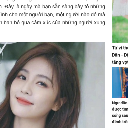
. Đây là ngày mà bạn sẵn sàng bày tỏ những
mình cho một người bạn, một người nào đó mà
nh bạn bỏ qua cảm xúc của những người xung
Tử vi t
Dần - D
tăng vọ
tiền mấ
Ngư dân 
được tìm
sống sau
đênh trê