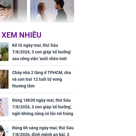
ơng
 XEM NHIỀU
iệt lên tiếng
Cô gái bị ép đi xem
ồn thay tim,
mắt, nhưng vừa thấy
Kể từ ngày mai, thứ Sáu
hứng minh sức
đối tượng mai mối thì
7/8/2026, 3 con giáp 'số hưởng'
đỏ mặt ‘đứng hình’
sau công việc 'xuôi chèo mát
mái', tiền tài 'thu về như nước',
tình duyên viên mãn
Cháy nhà 2 tầng ở TPHCM, cha
và con trai 12 tuổi tử vong
thương tâm
rương Tiểu Phỉ
Đúng 16h30 ngày mai, thứ Sáu
ồng hành cùng
7/8/2026, 3 con giáp 'số hưởng',
h Trì, Địch Lệ
ngồi không cũng có lộc rơi trúng
 quảng bá
đầu, vừa tránh được họa vừa có
tiền vàng
Đúng 6h sáng ngày mai, thứ Sáu
7/8/2026, định mệnh an bài, 3