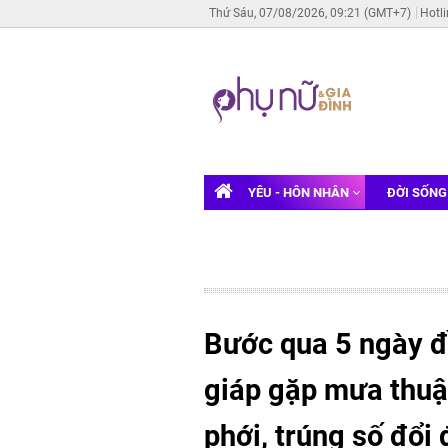
Thứ Sáu, 07/08/2026, 09:21 (GMT+7)
Hotl
YÊU - HÔN NHÂN
ĐỜI SỐN
Bước qua 5 ngày đ
giáp gặp mưa thuận
phới, trúng số đổi