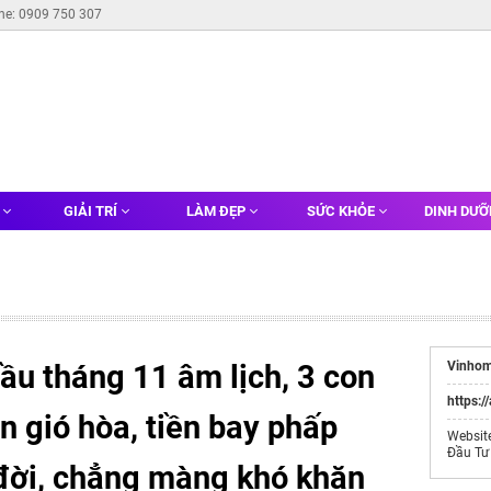
ine: 0909 750 307
G
GIẢI TRÍ
LÀM ĐẸP
SỨC KHỎE
DINH DƯ
ầu tháng 11 âm lịch, 3 con
Vinhom
https:/
 gió hòa, tiền bay phấp
Websit
Đầu Tư
 đời, chẳng màng khó khăn