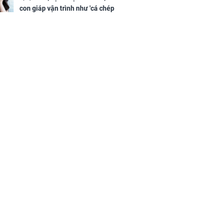
con giáp vận trình như 'cá chép
hóa rồng', giàu có lên bất chấp,
số đỏ chót như son