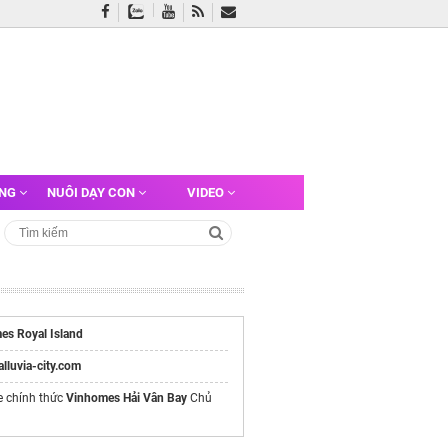
ỠNG
NUÔI DẠY CON
VIDEO
es Royal Island
/alluvia-city.com
e chính thức
Vinhomes Hải Vân Bay
Chủ