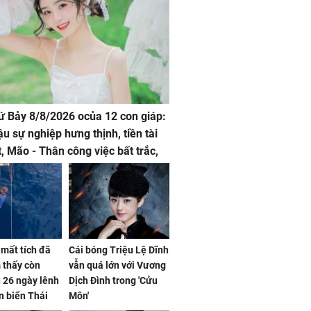
hứ Bảy 8/8/2026 ocủa 12 con giáp:
ậu sự nghiệp hưng thịnh, tiền tài
t, Mão - Thân công việc bất trắc,
t tật mang
mất tích đã
Cái bóng Triệu Lệ Dĩnh
 thấy còn
vẫn quá lớn với Vương
 26 ngày lênh
Dịch Đình trong 'Cửu
n biển Thái
Môn'