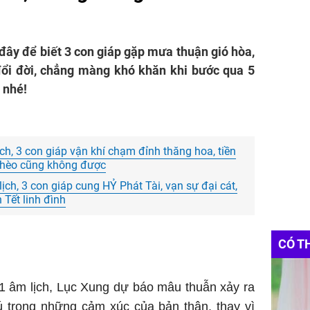
đây để biết 3 con giáp gặp mưa thuận gió hòa,
 đổi đời, chẳng màng khó khăn khi bước qua 5
 nhé!
ch, 3 con giáp vận khí chạm đỉnh thăng hoa, tiền
ghèo cũng không được
ch, 3 con giáp cung HỶ Phát Tài, vạn sự đại cát,
 Tết linh đình
CÓ T
1 âm lịch, Lục Xung dự báo mâu thuẫn xảy ra
 trọng những cảm xúc của bản thân, thay vì