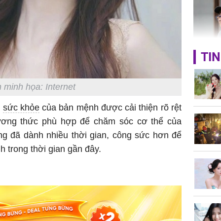
Bình Dư
TIN
Lý Liên K
sau tin đ
cởi áo c
 minh họa: Internet
khỏe
o
sức khỏe
của bản mệnh được cải thiện rõ rệt
ương thức phù hợp để chăm sóc cơ thể của
g đã dành nhiều thời gian, công sức hơn để
 trong thời gian gần đây.
Vì sao T
không đ
Châu Tin
Nhiệt Ba
phim?