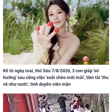
Kể từ ngày mai, thứ Sáu 7/8/2026, 3 con giáp 'số
hưởng' sau công việc 'xuôi chèo mát mái', tiền tài 'thu
về như nước', tình duyên viên mãn