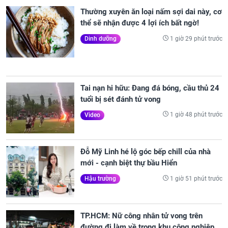
Thường xuyên ăn loại nấm sợi dai này, cơ
thể sẽ nhận được 4 lợi ích bất ngờ!
1 giờ 29 phút trước
Dinh dưỡng
Tai nạn hi hữu: Đang đá bóng, cầu thủ 24
tuổi bị sét đánh tử vong
1 giờ 48 phút trước
Video
Đỗ Mỹ Linh hé lộ góc bếp chill của nhà
mới - cạnh biệt thự bầu Hiển
1 giờ 51 phút trước
Hậu trường
TP.HCM: Nữ công nhân tử vong trên
đường đi làm về trong khu công nghiệp