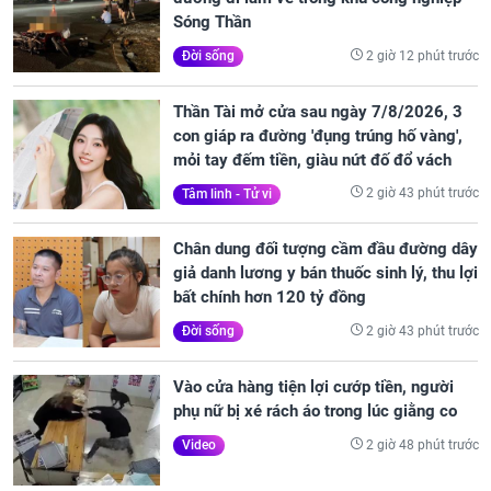
Sóng Thần
2 giờ 12 phút trước
Đời sống
Thần Tài mở cửa sau ngày 7/8/2026, 3
con giáp ra đường 'đụng trúng hố vàng',
mỏi tay đếm tiền, giàu nứt đố đổ vách
2 giờ 43 phút trước
Tâm linh - Tử vi
Chân dung đối tượng cầm đầu đường dây
giả danh lương y bán thuốc sinh lý, thu lợi
bất chính hơn 120 tỷ đồng
2 giờ 43 phút trước
Đời sống
Vào cửa hàng tiện lợi cướp tiền, người
phụ nữ bị xé rách áo trong lúc giằng co
2 giờ 48 phút trước
Video