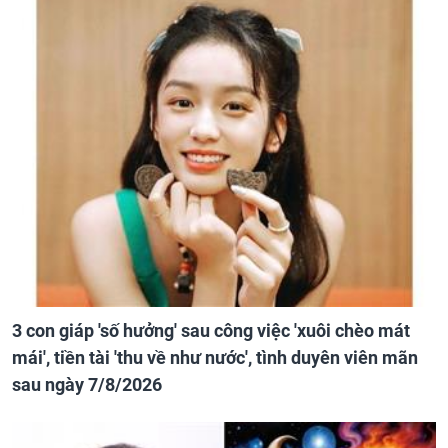
3 con giáp 'số hưởng' sau công việc 'xuôi chèo mát
mái', tiền tài 'thu về như nước', tình duyên viên mãn
sau ngày 7/8/2026