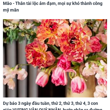
Mão - Thân tài lộc ảm đạm, mọi sự khó thành công
mỹ mãn
Dự báo 3 ngày đầu tuần, thứ 2, thứ 3, thứ 4, 3 con
giáp VƯỢNG VẬN QUÝ NHÂN, bước chân ra đường