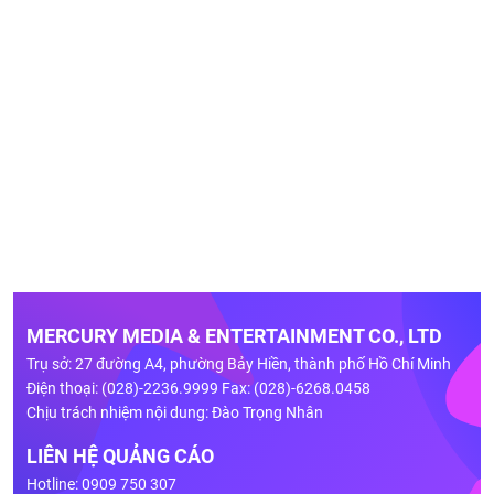
MERCURY MEDIA & ENTERTAINMENT CO., LTD
Trụ sở: 27 đường A4, phường Bảy Hiền, thành phố Hồ Chí Minh
Điện thoại: (028)-2236.9999 Fax: (028)-6268.0458
Chịu trách nhiệm nội dung: Đào Trọng Nhân
LIÊN HỆ QUẢNG CÁO
Hotline: 0909 750 307