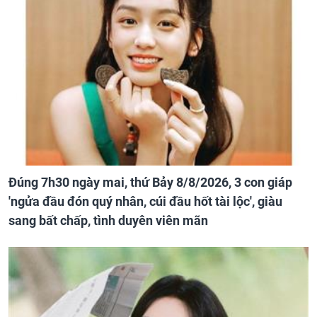
Đúng 7h30 ngày mai, thứ Bảy 8/8/2026, 3 con giáp
'ngửa đầu đón quý nhân, cúi đầu hốt tài lộc', giàu
sang bất chấp, tình duyên viên mãn