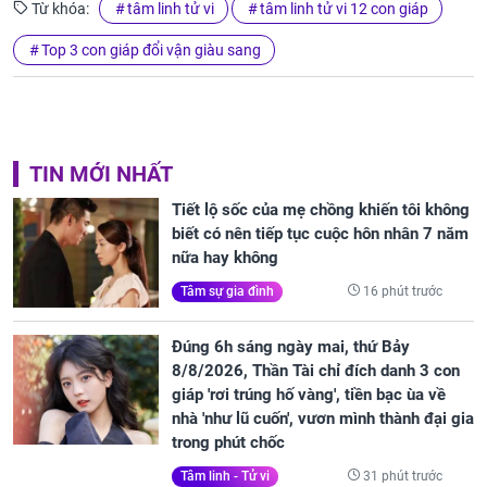
Từ khóa:
tâm linh tử vi
tâm linh tử vi 12 con giáp
Top 3 con giáp đổi vận giàu sang
TIN MỚI NHẤT
Tiết lộ sốc của mẹ chồng khiến tôi không
biết có nên tiếp tục cuộc hôn nhân 7 năm
nữa hay không
16 phút trước
Tâm sự gia đình
Đúng 6h sáng ngày mai, thứ Bảy
8/8/2026, Thần Tài chỉ đích danh 3 con
giáp 'rơi trúng hố vàng', tiền bạc ùa về
nhà 'như lũ cuốn', vươn mình thành đại gia
trong phút chốc
31 phút trước
Tâm linh - Tử vi