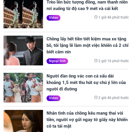
Trèo lên bức tượng đồng, nam thanh niên
rơi xuống từ độ cao 9 mét và cái kết
1 giờ 46 phút trước
Video
Chồng lấy hết tiền tiết kiệm mua xe tặng
bồ, tôi lặng lẽ làm một việc khiến cả 2 chỉ
biết câm nín
2 giờ 16 phút trước
Ngoại tình
Người đàn ông vác con cá sấu dài
khoảng 1,5 mét thu hút sự chú ý lớn của
người đi đường
2 giờ 46 phút trước
Video
Nhân tình của chồng kêu mang thai vòi
tiền, người vợ gửi ngay tờ giấy này khiến
cô ta tái mặt