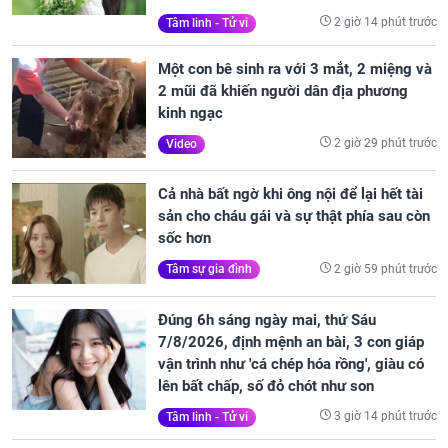
2 giờ 14 phút trước
Tâm linh - Tử vi
Một con bê sinh ra với 3 mắt, 2 miệng và
2 mũi đã khiến người dân địa phương
kinh ngạc
2 giờ 29 phút trước
Video
Cả nhà bất ngờ khi ông nội để lại hết tài
sản cho cháu gái và sự thật phía sau còn
sốc hơn
2 giờ 59 phút trước
Tâm sự gia đình
Đúng 6h sáng ngày mai, thứ Sáu
7/8/2026, định mệnh an bài, 3 con giáp
vận trình như 'cá chép hóa rồng', giàu có
lên bất chấp, số đỏ chót như son
3 giờ 14 phút trước
Tâm linh - Tử vi