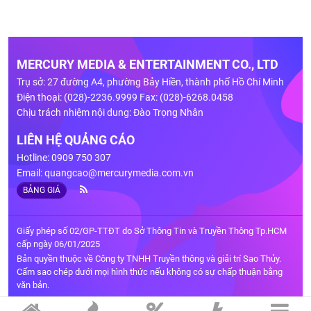
MERCURY MEDIA & ENTERTAINMENT CO., LTD
Trụ sở: 27 đường A4, phường Bảy Hiền, thành phố Hồ Chí Minh
Điện thoại: (028)-2236.9999 Fax: (028)-6268.0458
Chịu trách nhiệm nội dung: Đào Trọng Nhân
LIÊN HỆ QUẢNG CÁO
Hotline: 0909 750 307
Email:
quangcao@mercurymedia.com.vn
BẢNG GIÁ
Giấy phép số 02/GP-TTĐT do Sở Thông Tin và Truyền Thông Tp.HCM
cấp ngày 06/01/2025
Bản quyền thuộc về Công ty TNHH Truyền thông và giải trí Sao Thủy.
Cấm sao chép dưới mọi hình thức nếu không có sự chấp thuận bằng
văn bản.