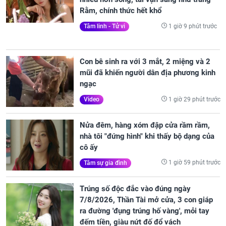
Rằm, chính thức hết khổ
1 giờ 9 phút trước
Tâm linh - Tử vi
Con bê sinh ra với 3 mắt, 2 miệng và 2
mũi đã khiến người dân địa phương kinh
ngạc
1 giờ 29 phút trước
Video
Nửa đêm, hàng xóm đập cửa rầm rầm,
nhà tôi "đứng hình" khi thấy bộ dạng của
cô ấy
1 giờ 59 phút trước
Tâm sự gia đình
Trúng số độc đắc vào đúng ngày
7/8/2026, Thần Tài mở cửa, 3 con giáp
ra đường 'đụng trúng hố vàng', mỏi tay
đếm tiền, giàu nứt đố đổ vách