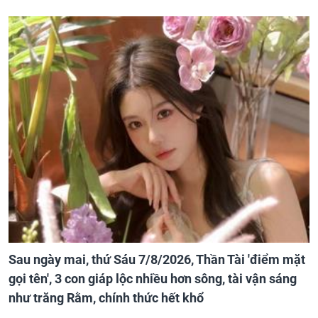
Sau ngày mai, thứ Sáu 7/8/2026, Thần Tài 'điểm mặt
gọi tên', 3 con giáp lộc nhiều hơn sông, tài vận sáng
như trăng Rằm, chính thức hết khổ