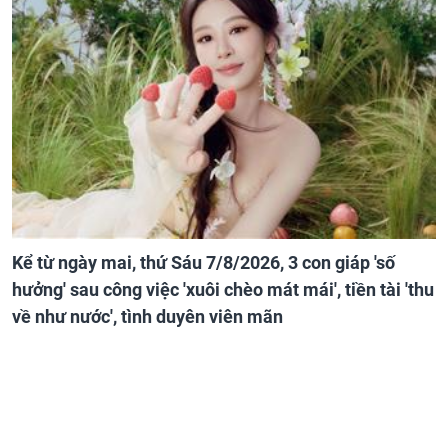
Kể từ ngày mai, thứ Sáu 7/8/2026, 3 con giáp 'số
hưởng' sau công việc 'xuôi chèo mát mái', tiền tài 'thu
về như nước', tình duyên viên mãn