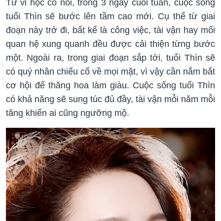
Tử vi học có nói, trong 3 ngày cuối tuần, cuộc sống
tuổi Thìn sẽ bước lên tầm cao mới. Cụ thể từ giai
đoạn này trở đi, bất kể là công việc, tài vận hay mối
quan hệ xung quanh đều được cải thiện từng bước
một. Ngoài ra, trong giai đoạn sắp tới, tuổi Thìn sẽ
có quý nhân chiếu cố về mọi mặt, vì vậy cần nắm bắt
cơ hội để thăng hoa làm giàu. Cuộc sống tuổi Thìn
có khả năng sẽ sung túc đủ đầy, tài vận mỗi năm mỗi
tăng khiến ai cũng ngưỡng mộ.