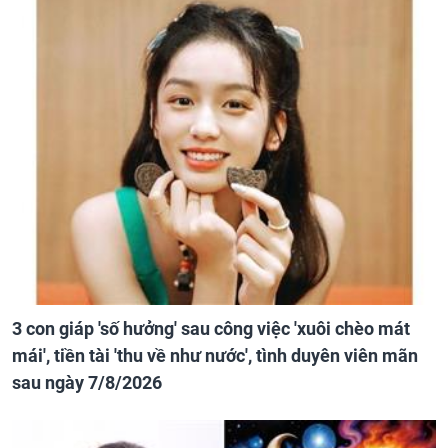
3 con giáp 'số hưởng' sau công việc 'xuôi chèo mát
mái', tiền tài 'thu về như nước', tình duyên viên mãn
sau ngày 7/8/2026