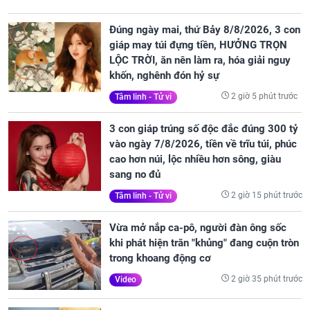
Đúng ngày mai, thứ Bảy 8/8/2026, 3 con
giáp may túi đựng tiền, HƯỞNG TRỌN
LỘC TRỜI, ăn nên làm ra, hóa giải nguy
khốn, nghênh đón hỷ sự
2 giờ 5 phút trước
Tâm linh - Tử vi
3 con giáp trúng số độc đắc đúng 300 tỷ
vào ngày 7/8/2026, tiền về trĩu túi, phúc
cao hơn núi, lộc nhiều hơn sông, giàu
sang no đủ
2 giờ 15 phút trước
Tâm linh - Tử vi
Vừa mở nắp ca-pô, người đàn ông sốc
khi phát hiện trăn "khủng" đang cuộn tròn
trong khoang động cơ
2 giờ 35 phút trước
Video