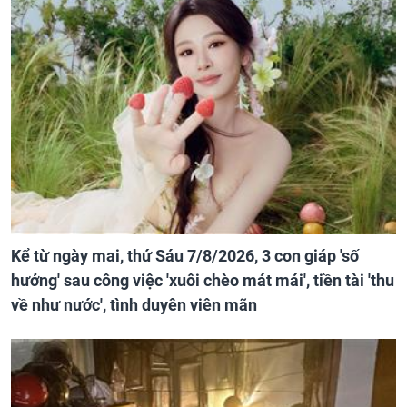
Kể từ ngày mai, thứ Sáu 7/8/2026, 3 con giáp 'số
hưởng' sau công việc 'xuôi chèo mát mái', tiền tài 'thu
về như nước', tình duyên viên mãn