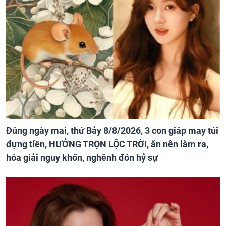
Đúng ngày mai, thứ Bảy 8/8/2026, 3 con giáp may túi
đựng tiền, HƯỞNG TRỌN LỘC TRỜI, ăn nên làm ra,
hóa giải nguy khốn, nghênh đón hỷ sự