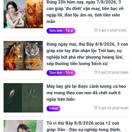
Đúng 20h hôm nay, ngày 7/8/2026, 3
con giáp "đu đỉnh" vận may, tiền bạc về
ngập lối, đón lộc ấm no, tình tiền viên
mãn
3 giờ 5 phút trước
Tâm linh - Tử vi
Đúng ngày mai, thứ Bảy 8/8/2026, 3 con
giáp xòe tay đón nhận lộc Trời ban, sự
nghiệp bứt phá như 'phượng hoàng lửa',
sếp thưởng tiền lương 'kếch xù'
3 giờ 20 phút trước
Tâm linh - Tử vi
Máy bay ghi lại được cảnh tượng cá heo
mẹ mang theo con non đã chết suốt 6
ngày trên biển
3 giờ 35 phút trước
Video
Tử vi thứ Bảy 8/8/2026 ocủa 12 con
giáp: Dần - Dậu sự nghiệp hưng thịnh,