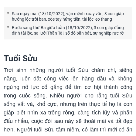
Sau ngày mai (18/10/2022), vận mệnh xoay vần, 3 con giáp
hưởng lộc trời ban, xòe tay hứng tiền, tài lộc leo thang
Bước sang thứ Ba giữa tuần (18/10/2022), 3 con giáp đủng
đỉnh tài lộc, sa lưới Thần Tài, số đỏ bần bật, sự nghiệp rực rỡ
Tuổi Sửu
Trời sinh những người tuổi Sửu chăm chỉ, siêng
năng, luôn đặt công việc lên hàng đầu và không
ngừng nỗ lực cố gắng để tìm cơ hội thành công
trong cuộc sống. Nhiều người cho rằng tuổi Sửu
sống vất vả, khổ cực, nhưng trên thực tế họ là con
giáp biết nhìn xa trông rộng, càng tích lũy và phấn
đấu nhiều, cuộc đời sau này sẽ thoải mái và tốt đẹp
hơn. Người tuổi Sửu tâm niệm, có làm thì mới có ăn