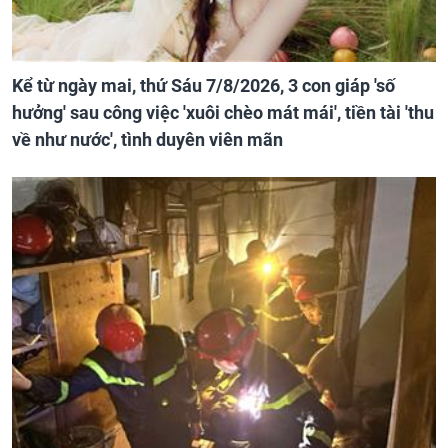
Kể từ ngày mai, thứ Sáu 7/8/2026, 3 con giáp 'số
hưởng' sau công việc 'xuôi chèo mát mái', tiền tài 'thu
về như nước', tình duyên viên mãn