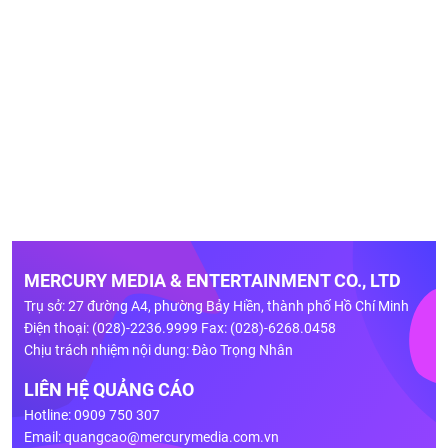
MERCURY MEDIA & ENTERTAINMENT CO., LTD
Trụ sở: 27 đường A4, phường Bảy Hiền, thành phố Hồ Chí Minh
Điện thoại: (028)-2236.9999 Fax: (028)-6268.0458
Chịu trách nhiệm nội dung: Đào Trọng Nhân
LIÊN HỆ QUẢNG CÁO
Hotline: 0909 750 307
Email:
quangcao@mercurymedia.com.vn