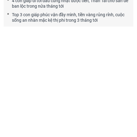
4 con giáp đi tới đâu cũng nhặt được tiền, Thần Tài chờ sẵn để
ban lộc trong nửa tháng tới
Top 3 con giáp phúc vận đầy mình, tiền vàng rủng rỉnh, cuộc
sống an nhàn mặc kệ thị phi trong 3 tháng tới