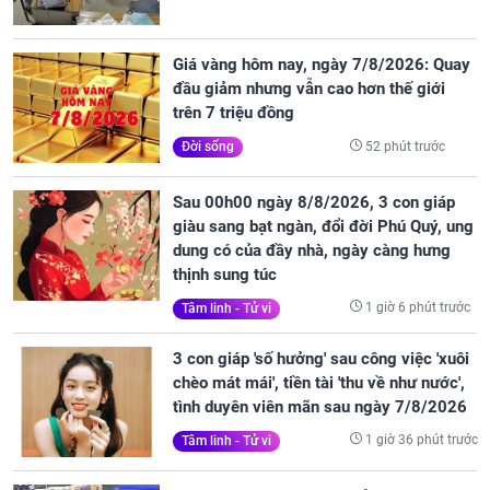
Giá vàng hôm nay, ngày 7/8/2026: Quay
đầu giảm nhưng vẫn cao hơn thế giới
trên 7 triệu đồng
52 phút trước
Đời sống
Sau 00h00 ngày 8/8/2026, 3 con giáp
giàu sang bạt ngàn, đổi đời Phú Quý, ung
dung có của đầy nhà, ngày càng hưng
thịnh sung túc
1 giờ 6 phút trước
Tâm linh - Tử vi
3 con giáp 'số hưởng' sau công việc 'xuôi
chèo mát mái', tiền tài 'thu về như nước',
tình duyên viên mãn sau ngày 7/8/2026
1 giờ 36 phút trước
Tâm linh - Tử vi