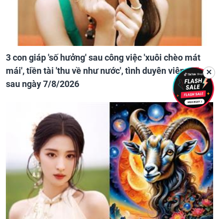
3 con giáp 'số hưởng' sau công việc 'xuôi chèo mát
mái', tiền tài 'thu về như nước', tình duyên viên mãn
✕
sau ngày 7/8/2026