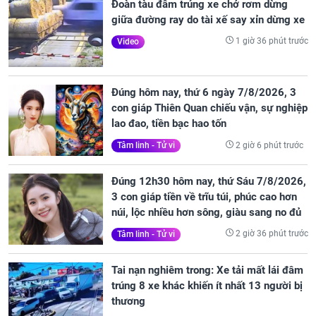
Đoàn tàu đâm trúng xe chở rơm dừng
giữa đường ray do tài xế say xỉn dừng xe
1 giờ 36 phút trước
Video
Đúng hôm nay, thứ 6 ngày 7/8/2026, 3
con giáp Thiên Quan chiếu vận, sự nghiệp
lao đao, tiền bạc hao tốn
2 giờ 6 phút trước
Tâm linh - Tử vi
Đúng 12h30 hôm nay, thứ Sáu 7/8/2026,
3 con giáp tiền về trĩu túi, phúc cao hơn
núi, lộc nhiều hơn sông, giàu sang no đủ
2 giờ 36 phút trước
Tâm linh - Tử vi
Tai nạn nghiêm trong: Xe tải mất lái đâm
trúng 8 xe khác khiến ít nhất 13 người bị
thương