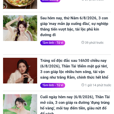
Sau hôm nay, thứ Năm 6/8/2026, 3 con
giáp 'may mắn ập xuống đầu', sự nghiệp
thăng tiến vượt bậc, tài lộc phủ kín
đường đi
39 phút trước
Tâm linh - Tử vi
Trúng số độc đắc sau 16h30 chiều nay
(6/8/2026), Thần Tài 'điểm mặt gọi tên',
3 con giáp lộc nhiều hơn sông, tài vận
sáng như trăng Rằm, chính thức hết khổ
1 giờ 14 phút trước
Tâm linh - Tử vi
Cuối ngày hôm nay (6/8/2026), Thần Tài
mở cửa, 3 con giáp ra đường 'đụng trúng
hố vàng', mỏi tay đếm tiền, giàu nứt đố
đổ vách