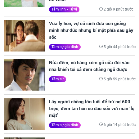
2 giờ 9 phút trước
Tâm linh - Tử vi
Vừa ly hôn, vợ cũ sinh đứa con giống
mình như đúc nhưng bí mật phía sau gây
sốc
5 giờ 44 phút trước
Tâm sự gia đình
Nửa đêm, cô hàng xóm gõ cửa đòi vào
nhà khiến tôi cả đêm chẳng ngủ được
5 giờ 59 phút trước
Tâm sự
Lấy người chồng lớn tuổi để trừ nợ 600
triệu, đêm tân hôn cô dâu sốc với màn ‘lộ
mặt’
6 giờ 14 phút trước
Tâm sự gia đình