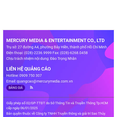
MERCURY MEDIA & ENTERTAINMENT CO., LTD
Trụ sở: 27 đường A4, phường Bảy Hiền, thành phố Hồ Chí Minh
Điện thoại: (028)-2236.9999 Fax: (028)-6268.0458
Chịu trách nhiệm nội dung: Đào Trọng Nhân
LIÊN HỆ QUẢNG CÁO
Hotline: 0909 750 307
Email:
quangcao@mercurymedia.com.vn
BẢNG GIÁ
Giấy phép số 02/GP-TTĐT do Sở Thông Tin và Truyền Thông Tp.HCM
cấp ngày 06/01/2025
Bản quyền thuộc về Công ty TNHH Truyền thông và giải trí Sao Thủy.