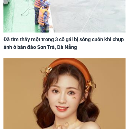
Đã tìm thấy một trong 3 cô gái bị sóng cuốn khi chụp
ảnh ở bán đảo Sơn Trà, Đà Nẵng