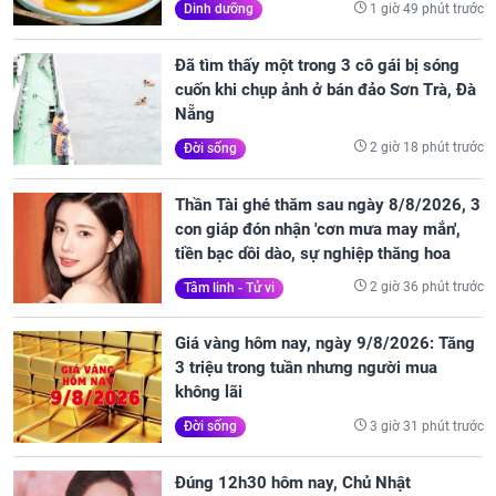
1 giờ 49 phút trước
Dinh dưỡng
Đã tìm thấy một trong 3 cô gái bị sóng
cuốn khi chụp ảnh ở bán đảo Sơn Trà, Đà
Nẵng
2 giờ 18 phút trước
Đời sống
Thần Tài ghé thăm sau ngày 8/8/2026, 3
con giáp đón nhận 'cơn mưa may mắn',
tiền bạc dồi dào, sự nghiệp thăng hoa
2 giờ 36 phút trước
Tâm linh - Tử vi
Giá vàng hôm nay, ngày 9/8/2026: Tăng
3 triệu trong tuần nhưng người mua
không lãi
3 giờ 31 phút trước
Đời sống
Đúng 12h30 hôm nay, Chủ Nhật