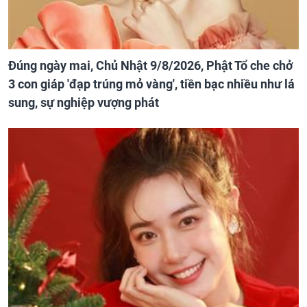
Đúng ngày mai, Chủ Nhật 9/8/2026, Phật Tổ che chở
3 con giáp 'đạp trúng mỏ vàng', tiền bạc nhiều như lá
sung, sự nghiệp vượng phát