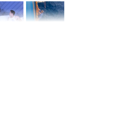
ấm no, tình
n mãn
n vợ giấu
Ngư dân mất tích đã
ừng có chồng,
được tìm thấy còn
ly hôn nhưng
sống sau 26 ngày lênh
khi nghe mẹ
đênh trên biển Thái
g câu này
Bình Dương
iệt lên tiếng
ồn thay tim,
hứng minh sức