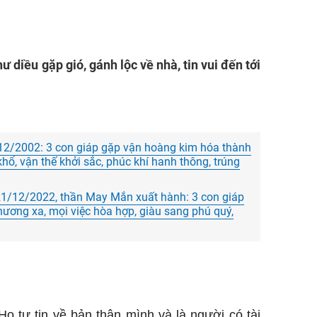
 diều gặp gió, gánh lộc về nhà, tin vui đến tới
t.
2/2002: 3 con giáp gặp vận hoàng kim hóa thành
ổ, vận thế khởi sắc, phúc khí hanh thông, trúng
21/12/2022, thần May Mắn xuất hành: 3 con giáp
 phương xa, mọi việc hòa hợp, giàu sang phú quý,
ọ tự tin về bản thân mình và là người có tài