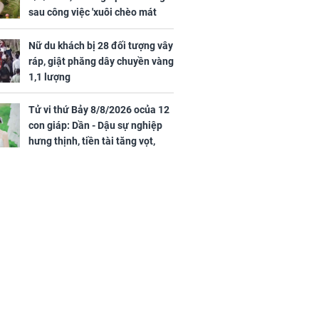
sau công việc 'xuôi chèo mát
mái', tiền tài 'thu về như nước',
tình duyên viên mãn
Nữ du khách bị 28 đối tượng vây
ráp, giật phăng dây chuyền vàng
1,1 lượng
Tử vi thứ Bảy 8/8/2026 ocủa 12
con giáp: Dần - Dậu sự nghiệp
hưng thịnh, tiền tài tăng vọt,
Mão - Thân công việc bất trắc,
tiền mất tật mang