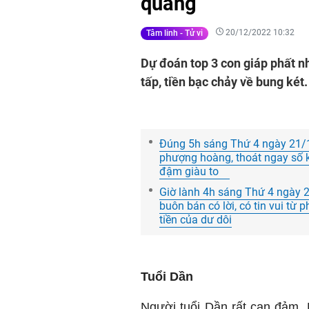
quang
20/12/2022 10:32
Tâm linh - Tử vi
Dự đoán top 3 con giáp phất như
tấp, tiền bạc chảy về bung ké
Đúng 5h sáng Thứ 4 ngày 21/1
phượng hoàng, thoát ngay số kh
đậm giàu to
Giờ lành 4h sáng Thứ 4 ngày 
buôn bán có lời, có tin vui từ
tiền của dư dôi
Tuổi Dần
Người tuổi Dần rất can đảm. H