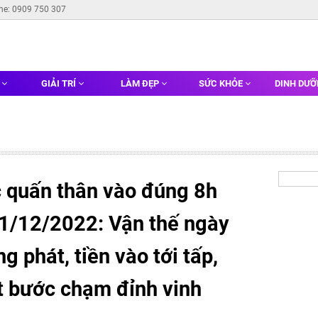
ine: 0909 750 307
G
GIẢI TRÍ
LÀM ĐẸP
SỨC KHỎE
DINH DƯ
c quấn thân vào đúng 8h
1/12/2022: Vận thế ngày
 phát, tiền vào tới tấp,
ột bước chạm đỉnh vinh