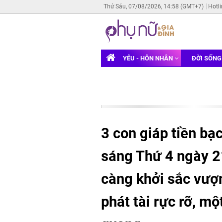
Thứ Sáu, 07/08/2026, 14:58 (GMT+7)
Hotl
YÊU - HÔN NHÂN
ĐỜI SỐN
3 con giáp tiền bạ
sáng Thứ 4 ngày 2
càng khởi sắc vượng
phát tài rực rỡ, m