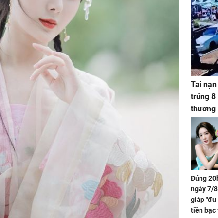
Tai nạn
trúng 8
thương
Đúng 20h
ngày 7/8
giáp "đu
tiền bạc 