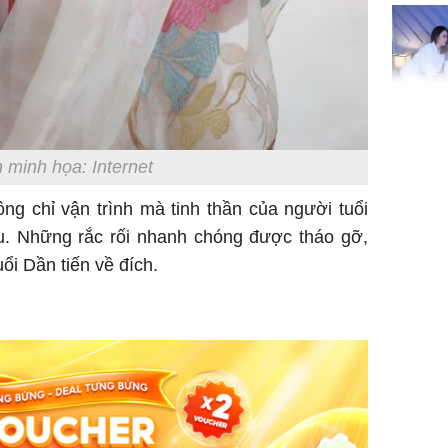
đón lộc 
tiền viê
Phát hiệ
chuyện t
 minh họa: Internet
tôi đòi 
sững sờ 
ng chỉ vận trình mà tinh thần của người tuổi
tôi buôn
ều. Những rắc rối nhanh chóng được tháo gỡ,
ổi Dần tiến về đích.
Lý Liên K
sau tin đ
cởi áo c
khỏe