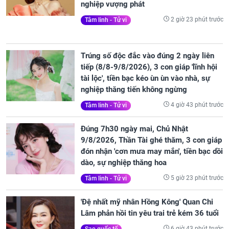
nghiệp vượng phát
2 giờ 23 phút trước
Tâm linh - Tử vi
Trúng số độc đắc vào đúng 2 ngày liên
tiếp (8/8-9/8/2026), 3 con giáp 'lĩnh hội
tài lộc', tiền bạc kéo ùn ùn vào nhà, sự
nghiệp thăng tiến không ngừng
4 giờ 43 phút trước
Tâm linh - Tử vi
Đúng 7h30 ngày mai, Chủ Nhật
9/8/2026, Thần Tài ghé thăm, 3 con giáp
đón nhận 'cơn mưa may mắn', tiền bạc dồi
dào, sự nghiệp thăng hoa
5 giờ 23 phút trước
Tâm linh - Tử vi
'Đệ nhất mỹ nhân Hồng Kông' Quan Chi
Lâm phản hồi tin yêu trai trẻ kém 36 tuổi
6 giờ 43 phút trước
Sao quốc tế