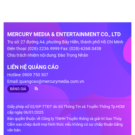
MERCURY MEDIA & ENTERTAINMENT CO., LTD
Trụ sở: 27 đường A4, phường Bảy Hiền, thành phố Hồ Chí Minh
Điện thoại: (028)-2236.9999 Fax: (028)-6268.0458
Chịu trách nhiệm nội dung: Đào Trọng Nhân
LIÊN HỆ QUẢNG CÁO
Hotline: 0909 750 307
Email:
quangcao@mercurymedia.com.vn
BẢNG GIÁ
Giấy phép số 02/GP-TTĐT do Sở Thông Tin và Truyền Thông Tp.HCM
cấp ngày 06/01/2025
Bản quyền thuộc về Công ty TNHH Truyền thông và giải trí Sao Thủy.
Cấm sao chép dưới mọi hình thức nếu không có sự chấp thuận bằng
văn bản.