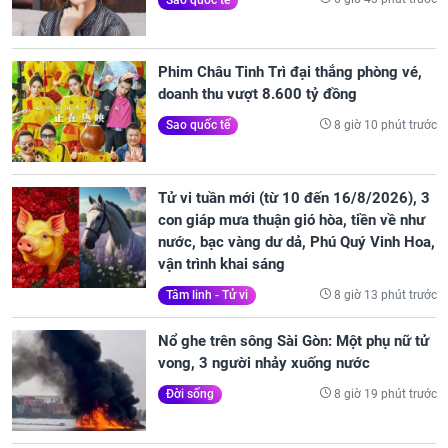
Phim Châu Tinh Trì đại thắng phòng vé,
doanh thu vượt 8.600 tỷ đồng
8 giờ 10 phút trước
Sao quốc tế
Tử vi tuần mới (từ 10 đến 16/8/2026), 3
con giáp mưa thuận gió hòa, tiền về như
nước, bạc vàng dư dả, Phú Quý Vinh Hoa,
vận trình khai sáng
8 giờ 13 phút trước
Tâm linh - Tử vi
Nổ ghe trên sông Sài Gòn: Một phụ nữ tử
vong, 3 người nhảy xuống nước
8 giờ 19 phút trước
Đời sống