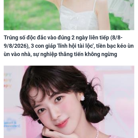
Trúng số độc đắc vào đúng 2 ngày liên tiếp (8/8-
9/8/2026), 3 con giáp 'lĩnh hội tài lộc', tiền bạc kéo ùn
ùn vào nhà, sự nghiệp thăng tiến không ngừng