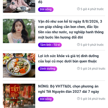
độ
5 giờ 4 phút trước
Đời sống
Vận đỏ như son kể từ ngày 8/8/2026, 3
con giáp chẳng cần bon chen, đắc lộc
tiền vào như nước, sự nghiệp hanh thông
một bước lên hương đổi đời
5 giờ 9 phút trước
Tâm linh - Tử vi
Lợi ích sức khỏe và giá trị dinh dưỡng
của loại củ mọc dưới bùn quen thuộc
5 giờ 24 phút trước
Dinh dưỡng
NÓNG: Bộ VHTT&DL chọn phương án
nghỉ Tết Nguyên đán 2027 dài 7 ngày
5 giờ 34 phút trước
Đời sống