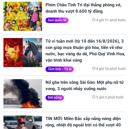
Phim Châu Tinh Trì đại thắng phòng vé,
doanh thu vượt 8.600 tỷ đồng
4 giờ 51 phút trước
Sao quốc tế
Tử vi tuần mới (từ 10 đến 16/8/2026), 3
con giáp mưa thuận gió hòa, tiền về như
nước, bạc vàng dư dả, Phú Quý Vinh Hoa,
vận trình khai sáng
4 giờ 54 phút trước
Tâm linh - Tử vi
Nổ ghe trên sông Sài Gòn: Một phụ nữ tử
vong, 3 người nhảy xuống nước
5 giờ 0 phút trước
Đời sống
TIN MỚI: Miền Bắc sắp nắng nóng diện
rộng, nhiệt độ ngoài trời có thể vượt 40