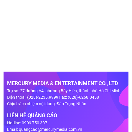
MERCURY MEDIA & ENTERTAINMENT CO., LTD
Trụ sở: 27 đường A4, phường Bảy Hiền, thành phố Hồ Chí Minh
Điện thoại: (028)-2236.9999 Fax: (028)-6268.0458
Chịu trách nhiệm nội dung: Đào Trọng Nhân
LIÊN HỆ QUẢNG CÁO
Hotline: 0909 750 307
Email:
quangcao@mercurymedia.com.vn