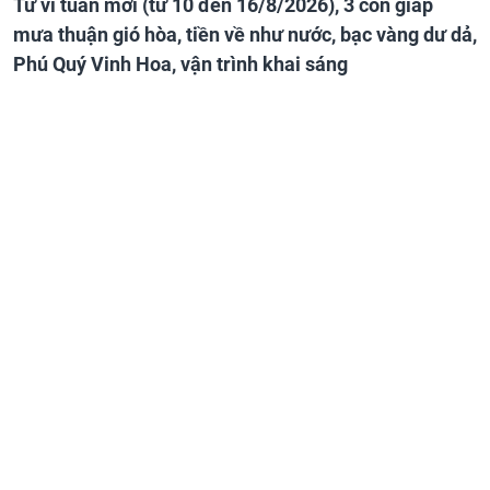
Tử vi tuần mới (từ 10 đến 16/8/2026), 3 con giáp
mưa thuận gió hòa, tiền về như nước, bạc vàng dư dả,
Phú Quý Vinh Hoa, vận trình khai sáng