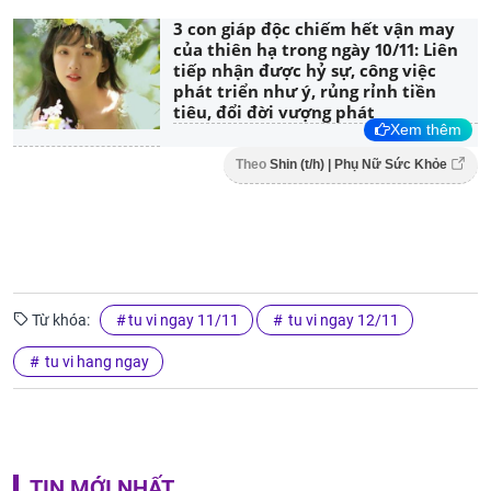
3 con giáp độc chiếm hết vận may
của thiên hạ trong ngày 10/11: Liên
tiếp nhận được hỷ sự, công việc
phát triển như ý, rủng rỉnh tiền
tiêu, đổi đời vượng phát
Xem thêm
Theo
Shin (t/h) | Phụ Nữ Sức Khỏe
Từ khóa:
tu vi ngay 11/11
tu vi ngay 12/11
tu vi hang ngay
TIN MỚI NHẤT