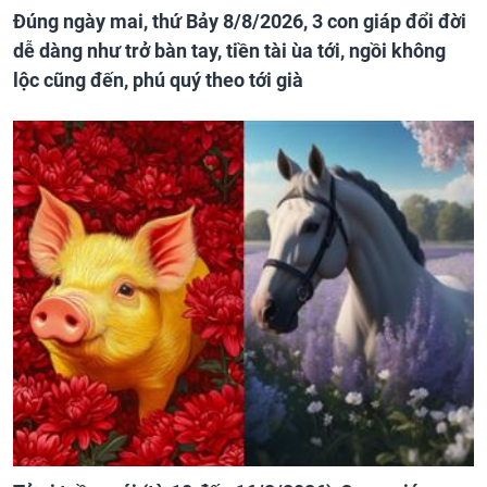
Đúng ngày mai, thứ Bảy 8/8/2026, 3 con giáp đổi đời
dễ dàng như trở bàn tay, tiền tài ùa tới, ngồi không
lộc cũng đến, phú quý theo tới già