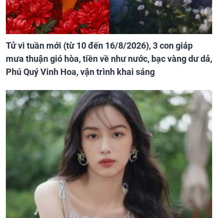
Tử vi tuần mới (từ 10 đến 16/8/2026), 3 con giáp
mưa thuận gió hòa, tiền về như nước, bạc vàng dư dả,
Phú Quý Vinh Hoa, vận trình khai sáng