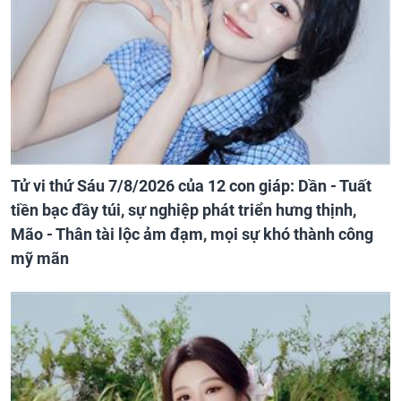
Tử vi thứ Sáu 7/8/2026 của 12 con giáp: Dần - Tuất
tiền bạc đầy túi, sự nghiệp phát triển hưng thịnh,
Mão - Thân tài lộc ảm đạm, mọi sự khó thành công
mỹ mãn