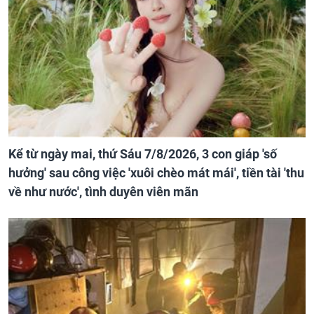
Kể từ ngày mai, thứ Sáu 7/8/2026, 3 con giáp 'số
hưởng' sau công việc 'xuôi chèo mát mái', tiền tài 'thu
về như nước', tình duyên viên mãn