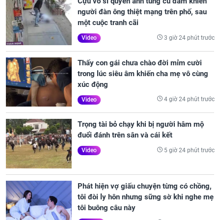
Cựu võ sĩ quyền anh tung cú đấm khiến
người đàn ông thiệt mạng trên phố, sau
một cuộc tranh cãi
3 giờ 24 phút trước
Video
Thấy con gái chưa chào đời mỉm cười
trong lúc siêu âm khiến cha mẹ vô cùng
xúc động
4 giờ 24 phút trước
Video
Trọng tài bỏ chạy khi bị người hâm mộ
đuổi đánh trên sân và cái kết
5 giờ 24 phút trước
Video
Phát hiện vợ giấu chuyện từng có chồng,
tôi đòi ly hôn nhưng sững sờ khi nghe mẹ
tôi buông câu này