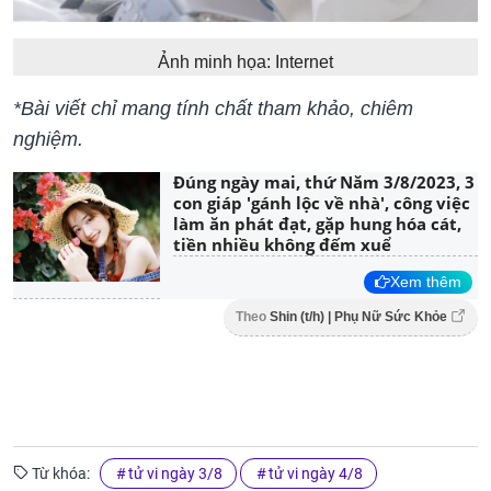
Ảnh minh họa: Internet
*Bài viết chỉ mang tính chất tham khảo, chiêm
nghiệm.
Đúng ngày mai, thứ Năm 3/8/2023, 3
con giáp 'gánh lộc về nhà', công việc
làm ăn phát đạt, gặp hung hóa cát,
tiền nhiều không đếm xuể
Xem thêm
Theo
Shin (t/h) | Phụ Nữ Sức Khỏe
Từ khóa:
tử vi ngày 3/8
tử vi ngày 4/8