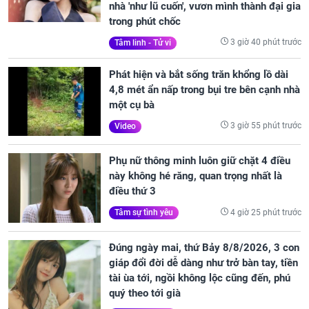
nhà 'như lũ cuốn', vươn mình thành đại gia
trong phút chốc
3 giờ 40 phút trước
Tâm linh - Tử vi
Phát hiện và bắt sống trăn khổng lồ dài
4,8 mét ẩn nấp trong bụi tre bên cạnh nhà
một cụ bà
3 giờ 55 phút trước
Video
Phụ nữ thông minh luôn giữ chặt 4 điều
này không hé răng, quan trọng nhất là
điều thứ 3
4 giờ 25 phút trước
Tâm sự tình yêu
Đúng ngày mai, thứ Bảy 8/8/2026, 3 con
giáp đổi đời dễ dàng như trở bàn tay, tiền
tài ùa tới, ngồi không lộc cũng đến, phú
quý theo tới già