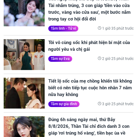
Tài nhắm trúng, 3 con giáp 'tiền vào cửa
trước, vàng vào cửa sau', một bước nắm
trong tay cơ hội đổi đời
1 giờ 35 phút trước
Tâm linh - Tử vi
Tôi vô cùng sốc khi phát hiện bí mật của
người yêu và chị gái
2 giờ 25 phút trước
Tâm sự Eva
Tiết lộ sốc của mẹ chồng khiến tôi không
biết có nên tiếp tục cuộc hôn nhân 7 năm
nữa hay không
3 giờ 25 phút trước
Tâm sự gia đình
Đúng 6h sáng ngày mai, thứ Bảy
8/8/2026, Thần Tài chỉ đích danh 3 con
giáp 'rơi trúng hố vàng', tiền bạc ùa về