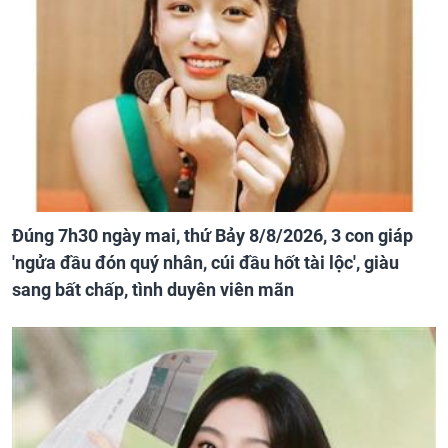
Đúng 7h30 ngày mai, thứ Bảy 8/8/2026, 3 con giáp
'ngửa đầu đón quý nhân, cúi đầu hốt tài lộc', giàu
sang bất chấp, tình duyên viên mãn