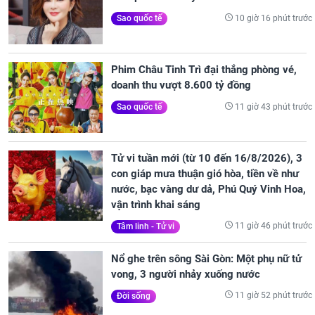
10 giờ 16 phút trước
Sao quốc tế
Phim Châu Tinh Trì đại thắng phòng vé,
doanh thu vượt 8.600 tỷ đồng
11 giờ 43 phút trước
Sao quốc tế
Tử vi tuần mới (từ 10 đến 16/8/2026), 3
con giáp mưa thuận gió hòa, tiền về như
nước, bạc vàng dư dả, Phú Quý Vinh Hoa,
vận trình khai sáng
11 giờ 46 phút trước
Tâm linh - Tử vi
Nổ ghe trên sông Sài Gòn: Một phụ nữ tử
vong, 3 người nhảy xuống nước
11 giờ 52 phút trước
Đời sống