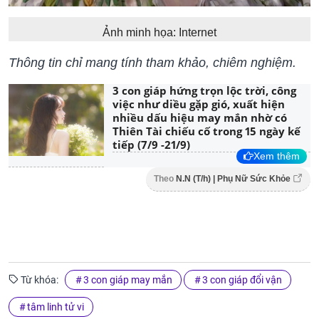
Ảnh minh họa: Internet
Thông tin chỉ mang tính tham khảo, chiêm nghiệm.
3 con giáp hứng trọn lộc trời, công
việc như diều gặp gió, xuất hiện
nhiều dấu hiệu may mắn nhờ có
Thiên Tài chiếu cố trong 15 ngày kế
tiếp (7/9 -21/9)
Xem thêm
Theo
N.N (T/h) | Phụ Nữ Sức Khỏe
Từ khóa:
3 con giáp may mắn
3 con giáp đổi vận
tâm linh tử vi