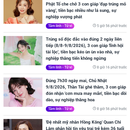
Phật Tổ che chở 3 con giáp 'đạp trúng mỏ
vàng', tiền bạc nhiều như lá sung, sự
nghiệp vượng phát
5 giờ 56 phút trước
Tâm linh - Tử vi
Trúng số độc đắc vào đúng 2 ngày liên
tiếp (8/8-9/8/2026), 3 con giáp 'lĩnh hội
tài lộc', tiền bạc kéo ùn ùn vào nhà, sự
nghiệp thăng tiến không ngừng
8 giờ 16 phút trước
Tâm linh - Tử vi
Đúng 7h30 ngày mai, Chủ Nhật
9/8/2026, Thần Tài ghé thăm, 3 con giáp
đón nhận 'cơn mưa may mắn', tiền bạc dồi
dào, sự nghiệp thăng hoa
8 giờ 56 phút trước
Tâm linh - Tử vi
'Đệ nhất mỹ nhân Hồng Kông' Quan Chi
Lâm phản hồi tin yêu trai trẻ kém 36 tuổi