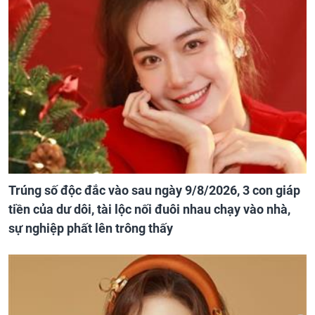
Trúng số độc đắc vào sau ngày 9/8/2026, 3 con giáp
tiền của dư dôi, tài lộc nối đuôi nhau chạy vào nhà,
sự nghiệp phất lên trông thấy