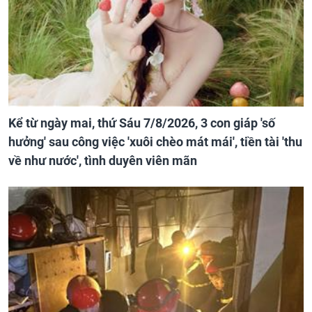
Kể từ ngày mai, thứ Sáu 7/8/2026, 3 con giáp 'số
hưởng' sau công việc 'xuôi chèo mát mái', tiền tài 'thu
về như nước', tình duyên viên mãn