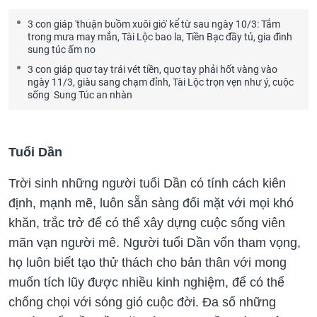
3 con giáp 'thuận buồm xuôi gió' kể từ sau ngày 10/3: Tắm
trong mưa may mắn, Tài Lộc bao la, Tiền Bạc đầy tủ, gia đình
sung túc ấm no
3 con giáp quơ tay trái vét tiền, quơ tay phải hốt vàng vào
ngày 11/3, giàu sang chạm đỉnh, Tài Lộc trọn vẹn như ý, cuộc
sống Sung Túc an nhàn
Tuổi Dần
Trời sinh những người tuổi Dần có tính cách kiên
định, mạnh mẽ, luôn sẵn sàng đối mặt với mọi khó
khăn, trắc trở để có thể xây dựng cuộc sống viên
mãn vạn người mê. Người tuổi Dần vốn tham vọng,
họ luôn biết tạo thử thách cho bản thân với mong
muốn tích lũy được nhiều kinh nghiệm, để có thể
chống chọi với sóng gió cuộc đời. Đa số những