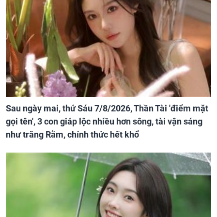
Sau ngày mai, thứ Sáu 7/8/2026, Thần Tài 'điểm mặt
gọi tên', 3 con giáp lộc nhiều hơn sông, tài vận sáng
như trăng Rằm, chính thức hết khổ