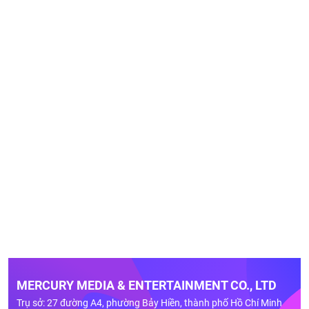
MERCURY MEDIA & ENTERTAINMENT CO., LTD
Trụ sở: 27 đường A4, phường Bảy Hiền, thành phố Hồ Chí Minh