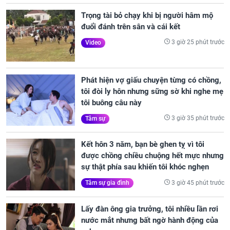
Trọng tài bỏ chạy khi bị người hâm mộ
đuổi đánh trên sân và cái kết
3 giờ 25 phút trước
Video
Phát hiện vợ giấu chuyện từng có chồng,
tôi đòi ly hôn nhưng sững sờ khi nghe mẹ
tôi buông câu này
3 giờ 35 phút trước
Tâm sự
Kết hôn 3 năm, bạn bè ghen tỵ vì tôi
được chồng chiều chuộng hết mực nhưng
sự thật phía sau khiến tôi khóc nghẹn
3 giờ 45 phút trước
Tâm sự gia đình
Lấy đàn ông gia trưởng, tôi nhiều lần rơi
nước mắt nhưng bất ngờ hành động của