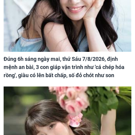
Đúng 6h sáng ngày mai, thứ Sáu 7/8/2026, định
mệnh an bài, 3 con giáp vận trình như 'cá chép hóa
rồng', giàu có lên bất chấp, số đỏ chót như son