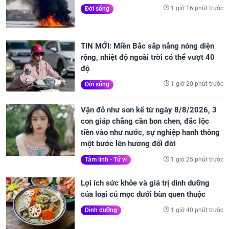
1 giờ 16 phút trước
Đời sống
TIN MỚI: Miền Bắc sắp nắng nóng diện
rộng, nhiệt độ ngoài trời có thể vượt 40
độ
1 giờ 20 phút trước
Đời sống
Vận đỏ như son kể từ ngày 8/8/2026, 3
con giáp chẳng cần bon chen, đắc lộc
tiền vào như nước, sự nghiệp hanh thông
một bước lên hương đổi đời
1 giờ 25 phút trước
Tâm linh - Tử vi
Lợi ích sức khỏe và giá trị dinh dưỡng
của loại củ mọc dưới bùn quen thuộc
1 giờ 40 phút trước
Dinh dưỡng