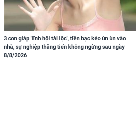
3 con giáp 'lĩnh hội tài lộc', tiền bạc kéo ùn ùn vào
nhà, sự nghiệp thăng tiến không ngừng sau ngày
8/8/2026