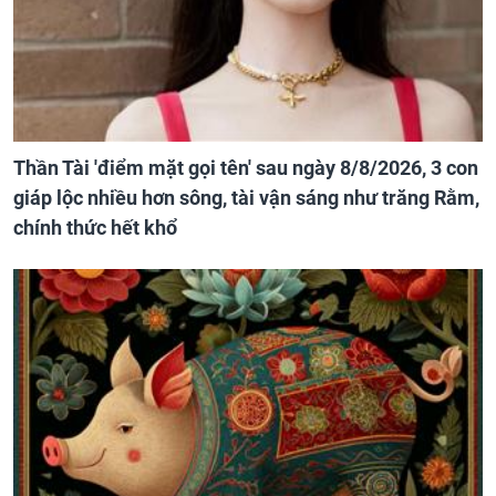
Thần Tài 'điểm mặt gọi tên' sau ngày 8/8/2026, 3 con
giáp lộc nhiều hơn sông, tài vận sáng như trăng Rằm,
chính thức hết khổ