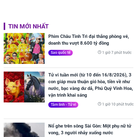
TIN MỚI NHẤT
Phim Châu Tinh Trì đại thắng phòng vé,
doanh thu vượt 8.600 tỷ đồng
1 giờ 7 phút trước
Sao quốc tế
Tử vi tuần mới (từ 10 đến 16/8/2026), 3
con giáp mưa thuận gió hòa, tiền về như
nước, bạc vàng dư dả, Phú Quý Vinh Hoa,
vận trình khai sáng
1 giờ 10 phút trước
Tâm linh - Tử vi
Nổ ghe trên sông Sài Gòn: Một phụ nữ tử
vong, 3 người nhảy xuống nước