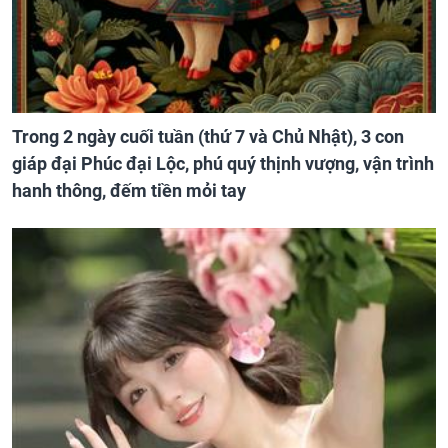
Trong 2 ngày cuối tuần (thứ 7 và Chủ Nhật), 3 con
giáp đại Phúc đại Lộc, phú quý thịnh vượng, vận trình
hanh thông, đếm tiền mỏi tay