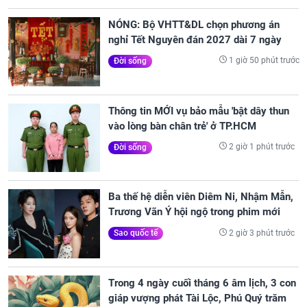
NÓNG: Bộ VHTT&DL chọn phương án
nghỉ Tết Nguyên đán 2027 dài 7 ngày
1 giờ 50 phút trước
Đời sống
Thông tin MỚI vụ bảo mẫu 'bật dây thun
vào lòng bàn chân trẻ' ở TP.HCM
2 giờ 1 phút trước
Đời sống
Ba thế hệ diễn viên Diêm Ni, Nhậm Mẫn,
Trương Vãn Ý hội ngộ trong phim mới
2 giờ 3 phút trước
Sao quốc tế
Trong 4 ngày cuối tháng 6 âm lịch, 3 con
giáp vượng phát Tài Lộc, Phú Quý trăm