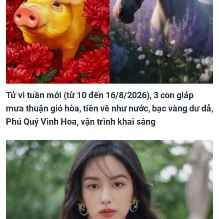
Tử vi tuần mới (từ 10 đến 16/8/2026), 3 con giáp
mưa thuận gió hòa, tiền về như nước, bạc vàng dư dả,
Phú Quý Vinh Hoa, vận trình khai sáng