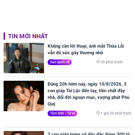
TIN MỚI NHẤT
Không cần lời thoại, ánh mắt Thừa Lỗi
vẫn đủ sức gây thương nhớ
30 phút trước
Sao quốc tế
Đúng 20h hôm nay, ngày 10/8/2026, 3
con giáp Tài Lộc đến tay, tiền chất đầy
nhà, đổi đời ngoạn mục, vượng phát Phú
Quý
1 giờ 20 phút trước
Tâm linh - Tử vi
3 con giáp trúng số độc đắc đúng 300 tỷ