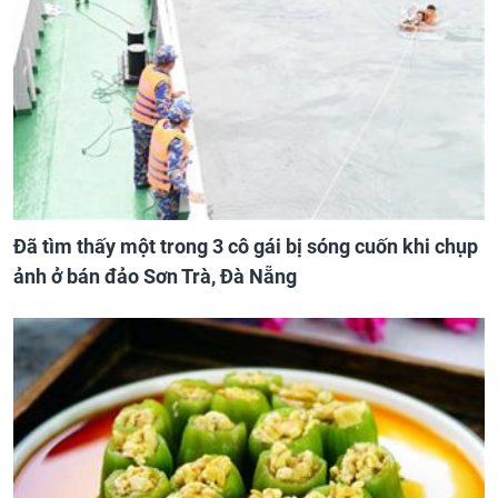
Đã tìm thấy một trong 3 cô gái bị sóng cuốn khi chụp
ảnh ở bán đảo Sơn Trà, Đà Nẵng