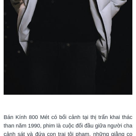
Bán Kính 800 Mét có bối cảnh tại thị trấn khai thác
than năm 1990, phim là cuộc đối đầu giữa người cha
cảnh sát và đứa con trai tội phạm, những giằng co