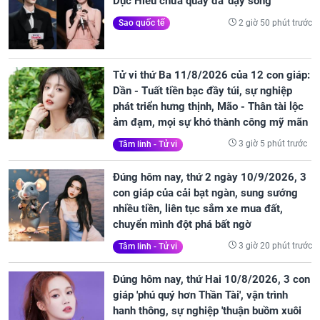
Dục Hiểu chưa quay đã 'dậy sóng'
2 giờ 50 phút trước
Sao quốc tế
Tử vi thứ Ba 11/8/2026 của 12 con giáp:
Dần - Tuất tiền bạc đầy túi, sự nghiệp
phát triển hưng thịnh, Mão - Thân tài lộc
ảm đạm, mọi sự khó thành công mỹ mãn
3 giờ 5 phút trước
Tâm linh - Tử vi
Đúng hôm nay, thứ 2 ngày 10/9/2026, 3
con giáp của cải bạt ngàn, sung sướng
nhiều tiền, liên tục sắm xe mua đất,
chuyển mình đột phá bất ngờ
3 giờ 20 phút trước
Tâm linh - Tử vi
Đúng hôm nay, thứ Hai 10/8/2026, 3 con
giáp 'phú quý hơn Thần Tài', vận trình
hanh thông, sự nghiệp 'thuận buồm xuôi