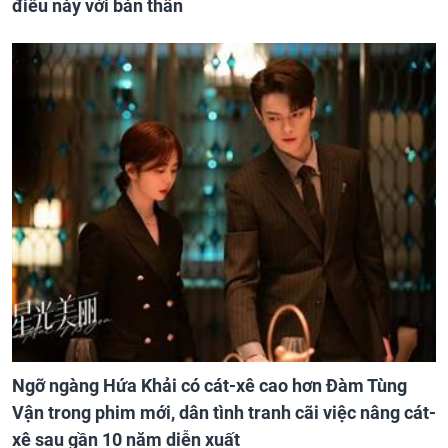
điều này với bản thân
Ngỡ ngàng Hứa Khải có cát-xê cao hơn Đàm Tùng
Vận trong phim mới, dân tình tranh cãi việc nâng cát-
xê sau gần 10 năm diễn xuất